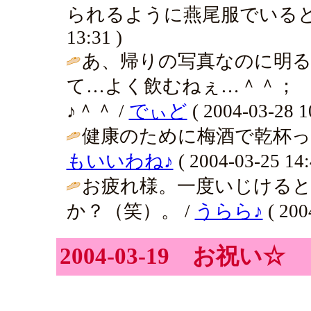
られるように燕尾服でいるとかね？ 
13:31 )
あ、帰りの写真なのに明る
て…よく飲むねぇ…＾＾；
♪＾＾ /
でぃど
( 2004-03-28 1
健康のために梅酒で乾杯っ
もいいわね♪
( 2004-03-25 14:
お疲れ様。一度いじける
か？（笑）。 /
うらら♪
( 200
2004-03-19 お祝い☆