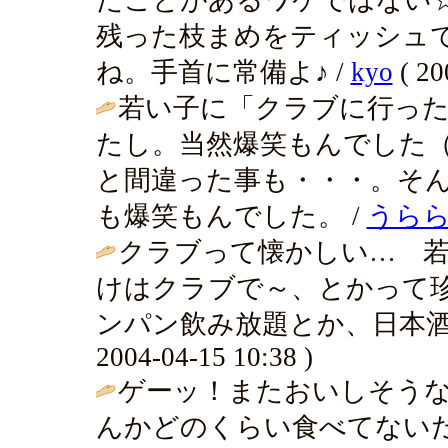
残った枝まめをティッシュ
ね。手首に常備よ♪ /
kyo
( 20
若い子に「クラブに行っ
たし。当然爆笑もんでした
と間違った事も・・・。そ
も爆笑もんでした。 /
うらら
クラブって懐かしい… 
けはクラブで～、とかって
ンパン飲み放題とか、日本酒飲
2004-04-15 10:38 )
ゲーッ！またおいしそう
んかどのくらい食べてないだ