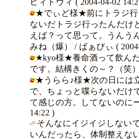
ビィドヴィ ( 2004-04-02 14:27
★でぃど様★前にトラジ行
ないだトラジ行ったんだけ
えば？って思って。うんう
みね（爆） / ばぁびぃ ( 2004-04
★kyo様★養命酒って飲
です。結構きくの～？（笑） / ばぁび
★うらら♪様★次の日には
で、ちょっと喋らないだけ
て感じの方。してないのにーっ（笑）
14:22 )
そんなにイジイジしない
いんだったら、体制整えな