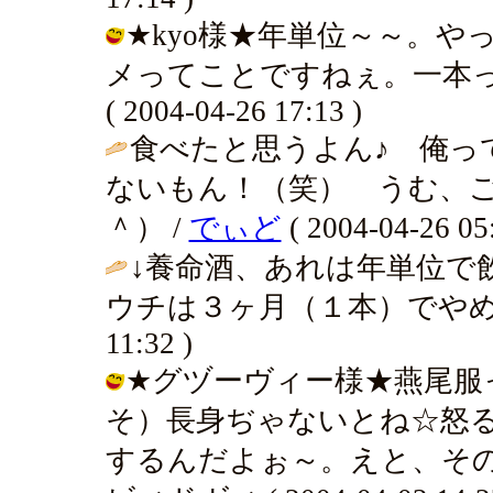
★kyo様★年単位～～。
メってことですねぇ。一本っ
( 2004-04-26 17:13 )
食べたと思うよん♪ 俺っ
ないもん！（笑） うむ、
＾） /
でぃど
( 2004-04-26 05:
↓養命酒、あれは年単位で
ウチは３ヶ月（１本）でやめ
11:32 )
★グヅーヴィー様★燕尾服
そ）長身ぢゃないとね☆怒
するんだよぉ～。えと、その