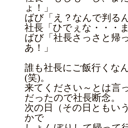
ょ！」
ばび「え？なんで判る
社長「ひでぇな・・・
ばび「社長さっさと帰
あ！」
誰も社長にご飯行くな
(笑)。
来てください～とは言
だったので社長断念。
次の日（その日ともい
かで
しょんぼりして帰って