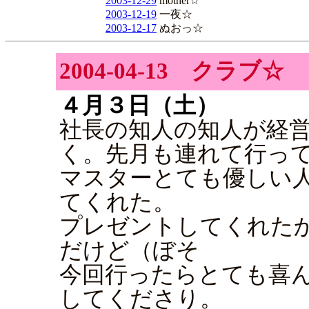
2003-12-29
mother☆
2003-12-19
一夜☆
2003-12-17
ぬおっ☆
2004-04-13 クラブ☆
４月３日（土）
社長の知人の知人が経
く。先月も連れて行っ
マスターとても優しい
てくれた。
プレゼントしてくれた
だけど（ぼそ
今回行ったらとても喜
してくださり。