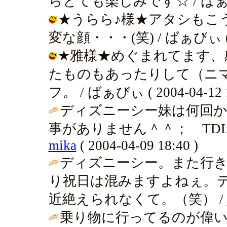
らとても楽しみです☆ / ばぁびぃ ( 
★うらら♪様★アタシもこ
変な顔・・・(笑) / ばぁびぃ ( 200
★雅様★めぐまれてます、
たものもあったりして（ニ
フ。 / ばぁびぃ ( 2004-04-12 1
ディズニーシー妹は何回
事がありません＾＾； TD
mika
( 2004-04-09 18:40 )
ディズニーシー。また行
り祝日は混みますよねぇ。
近絶えられなくて。（笑） /
乗り物に行ってるのが偉