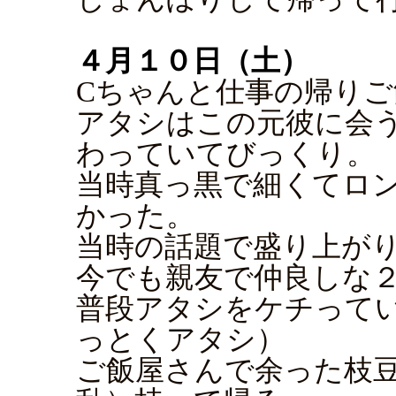
４月１０日（土）
Cちゃんと仕事の帰りご
アタシはこの元彼に会
わっていてびっくり。
当時真っ黒で細くてロ
かった。
当時の話題で盛り上が
今でも親友で仲良しな
普段アタシをケチって
っとくアタシ）
ご飯屋さんで余った枝