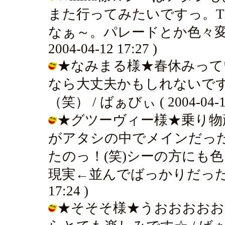
また行ってみたいですっ。T
なぁ～。パレードとか色々変わ
2004-04-12 17:27 )
★なみまる様★春休みって
なら大丈夫かもしれないで
（笑） / ばぁびぃ ( 2004-04-12 
★グツーヴィー様★乗り物
がアタシの中でメインだっ
たのっ！(笑)シーの方にも
現実←並んでばっかりだったから（笑
17:24 )
★そそそ様★うおおおおお