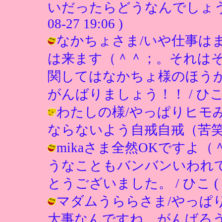
いだったらどうなんでしょうか？
08-27 19:06 )
なかちょさま/いや仕事は
は来ます（＾＾；。それは
関してはなかちょ様のほう
がんばりましょう！！ / ひこ ( 200
わたしの様/やっぱりヒモ
ならないよう自戒自戒（苦笑） / ひこ 
mikaさま全然OKですよ
うなこともバンバンいわれ
とうございました。 / ひこ ( 2002
マダムうららさま/やっぱ
大事なんですね。がんばろう（＾＾）v