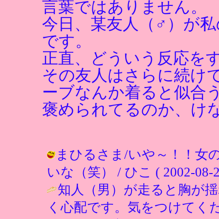
言葉ではありません。
今日、某友人（♂）が
です。
正直、どういう反応を
その友人はさらに続け
ーブなんか着ると似合
褒められてるのか、け
まひるさま/いや～！！女
いな（笑） / ひこ ( 2002-08-27 
知人（男）が走ると胸が揺
く心配です。気をつけてくだ