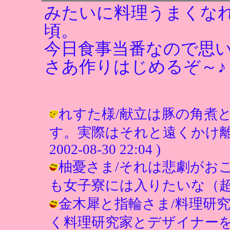
みたいに料理うまくな
頃。
今日食事当番なので思
さあ作りはじめるぞ～♪
れすた様/献立は豚の角煮
す。実際はそれと遠くかけ離れ
2002-08-30 22:04 )
柚憂さま/それは悲劇がおこ
も女子寮には入りたいな（超希望） ( 
金木犀と指輪さま/料理研
く料理研究家とデザイナーを