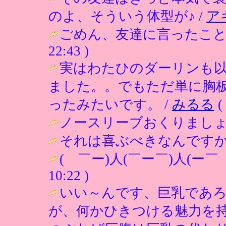
のよ、そういう体型が♪ /
ア
ごめん、友達に言ったこと
22:43 )
実はわたひのダーリンも
ました。。でもただ単に胸
ったみたいです。 /
みるる
(
ノースリーブおくりましょ
それは喜ぶべきなんですかね
( ￣ー)人(￣ー￣)人(ー￣
10:22 )
いい～んです、巨乳であ
が、何かひきつける魅力を