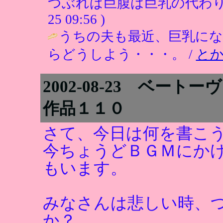
つぶれば巨腹は巨乳の代わり
25 09:56 )
うちの夫も最近、巨乳に
らどうしよう・・・。 /
と
2002-08-23 ベ
作品１１０
さて、今日は何を書こ
今ちょうどＢＧＭにか
もいます。
みなさんは悲しい時、
か？