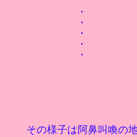
・
・
・
・
・
その様子は阿鼻叫喚の