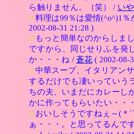
ら触りません。（笑） /
いや
料理は99％は愛情(^o^)
2002-08-31 21:28 )
もっと簡単なのからしま
ですから、同じせりふを発
か・・・ね /
蒼花
( 2002-08-3
中華スープ、イタリアン
するだけでも凄いっていう
ちの夫、いまだにカレーし
かに作ってもらいたい・・・
おいしそうですねぇ～(＊´
ぁ・・・。と思ってるんで