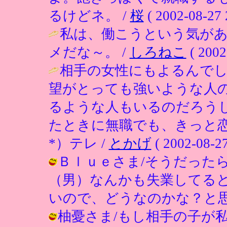
るけどネ。 /
桜
( 2002-08-27 
私は、働こうという気が
メだな～。 /
しろねこ
( 2002
相手の女性にもよるんで
望がとっても強いような人
るような人もいるのだろう
たときに無職でも、きっと
*）テレ /
とかげ
( 2002-08-27
Ｂｌｕｅさま/そうだった
（男）なんかも失業してる
いので、どうなのかな？と思って。 / 
柚憂さま/もし相手の子が