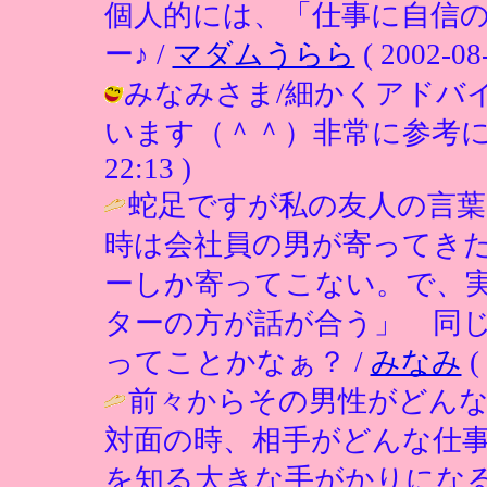
個人的には、「仕事に自信
ー♪ /
マダムうらら
( 2002-08-
みなみさま/細かくアドバ
います（＾＾）非常に参考になりまし
22:13 )
蛇足ですが私の友人の言葉
時は会社員の男が寄ってき
ーしか寄ってこない。で、
ターの方が話が合う」 同
ってことかなぁ？ /
みなみ
(
前々からその男性がどん
対面の時、相手がどんな仕
を知る大きな手がかりにな