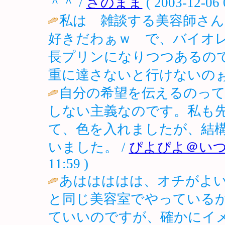
＾＾ /
さのまま
( 2003-12-06 
私は 雑談する美容師さ
好きだわぁｗ で、バイオ
長プリンになりつつあるの
重に達さないと行けないのぉ
自分の希望を伝えるのっ
しない主義なのです。私も
て、色を入れましたが、結
いました。 /
ぴよぴよ＠い
11:59 )
あははははは、オチがよ
と同じ美容室でやっている
ていいのですが、確かにイ