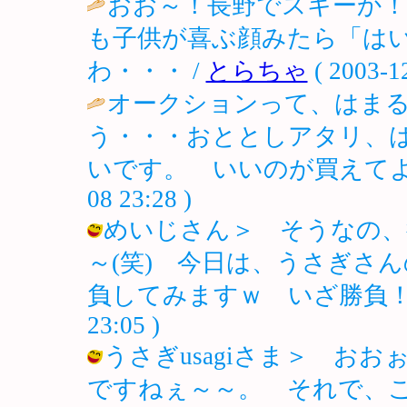
おお～！長野でスキーか
も子供が喜ぶ顔みたら「は
わ・・・ /
とらちゃ
( 2003-12
オークションって、はま
う・・・おととしアタリ、
いです。 いいのが買えてよ
08 23:28 )
めいじさん＞ そうなの、
～(笑) 今日は、うさぎさ
負してみますｗ いざ勝負！行ってき
23:05 )
うさぎusagiさま＞ お
ですねぇ～～。 それで、こ