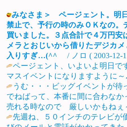
みなさま＞ ページェント。明
禁止で、予行の時のみＯＫなの。
買いました。３点合計で４万円安
メラとおじいから借りたデジカメと
入りすぎ…(^^ゞ
/ ノロ ( 2003-12-11
ページェント、いよいよ明日で
マスイベントになりますように～♪
うむ・・・ビッグイベントが待って
でねばって、本番に間に合わなか
売れる時なので 厳しいかもねぇ～
先週ね、５０インチのテレビが価
びのメールと電話がかかってきた