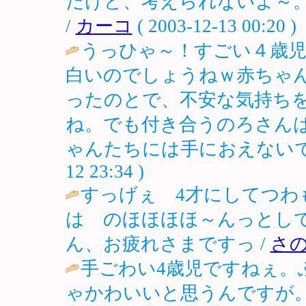
だけど、考えられないよ～
/
カーコ
( 2003-12-13 00:20 )
うっひゃ～！すごい４歳
白いのでしょうねｗ赤ちゃ
ったのとで、不安な気持ち
ね。でも付き合うのろさん
ゃんたちには手におえないで
12 23:34 )
すっげぇ 4才にしてつわ
は のほほほほ～んっとして
ん、お疲れさまですっ /
さ
手ごわい4歳児ですねぇ。
ゃかわいいと思うんですが