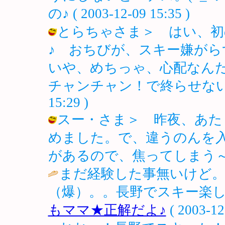
の♪ ( 2003-12-09 15:35 )
とらちゃさま＞ はい、初
♪ おちびが、スキー嫌が
いや、めちっゃ、心配なん
チャンチャン！で終らせないとねぇ～
15:29 )
スー・さま＞ 昨夜、あた
めました。で、違うのんを
があるので、焦ってしまう～。 / ノロ
まだ経験した事無いけど
（爆）。。長野でスキー楽し
もママ★正解だよ♪
( 2003-12