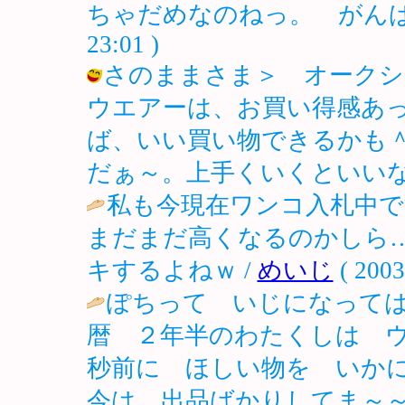
ちゃだめなのねっ。 がんばってみ
23:01 )
さのままさま＞ オークシ
ウエアーは、お買い得感あ
ば、いい買い物できるかも
だぁ～。上手くいくといいなっ！ / ノ
私も今現在ワンコ入札中で
まだまだ高くなるのかしら
キするよねｗ /
めいじ
( 2003
ぽちって いじになって
暦 ２年半のわたくしは 
秒前に ほしい物を いか
今は 出品ばかりしてま～～