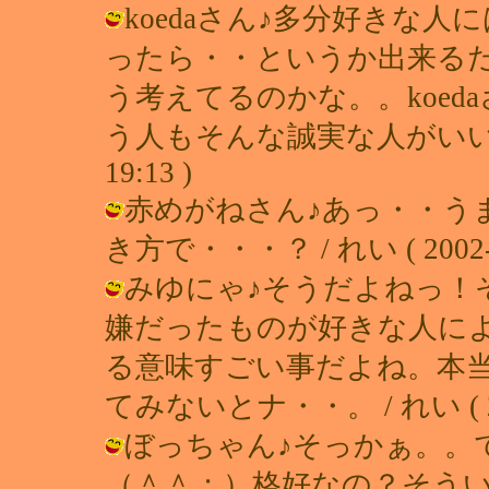
koedaさん♪多分好きな
ったら・・というか出来る
う考えてるのかな。。koe
う人もそんな誠実な人がいいなぁ♪（
19:13 )
赤めがねさん♪あっ・・う
き方で・・・？ / れい ( 2002-09
みゆにゃ♪そうだよねっ！
嫌だったものが好きな人に
る意味すごい事だよね。本
てみないとナ・・。 / れい ( 2002
ぼっちゃん♪そっかぁ。。
（＾＾；）格好なの？そう