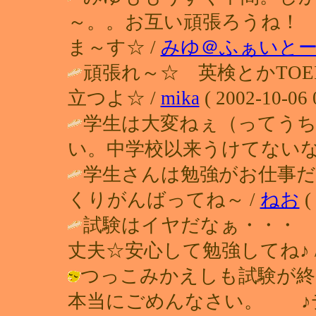
～。。お互い頑張ろうね！
ま～す☆ /
みゆ＠ふぁいと
頑張れ～☆ 英検とかTO
立つよ☆ /
mika
( 2002-10-06 
学生は大変ねぇ（ってう
い。中学校以来うけてないな
学生さんは勉強がお仕事
くりがんばってね～ /
ねお
(
試験はイヤだなぁ・・・ 
丈夫☆安心して勉強してね♪ 
つっこみかえしも試験が終
本当にごめんなさい。 ♪デザ