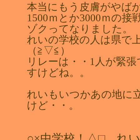
本当にもう皮膚がやば
1500ｍとか3000ｍ
ゾクってなりました。
れいの学校の人は県で
（≧▽≦）
リレーは・・1人が緊
すけどね。。
れいもいつかあの地に
けど・・。
○×中学校！△□ れい