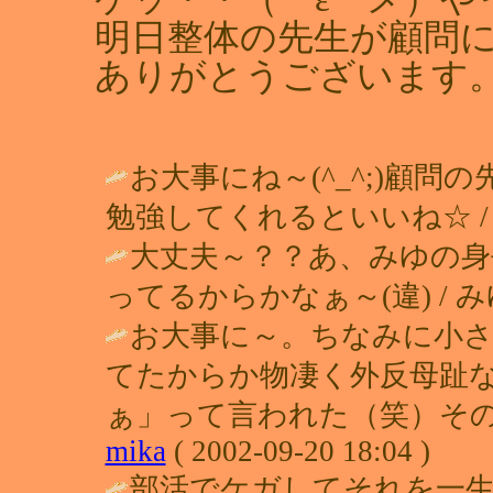
明日整体の先生が顧問
ありがとうございます
お大事にね～(^_^;)顧
勉強してくれるといいね☆ 
大丈夫～？？あ、みゆの身
ってるからかなぁ～(違) / みゆ＠学校
お大事に～。ちなみに小
てたからか物凄く外反母趾
ぁ」って言われた（笑）その
mika
( 2002-09-20 18:04 )
部活でケガしてそれを一