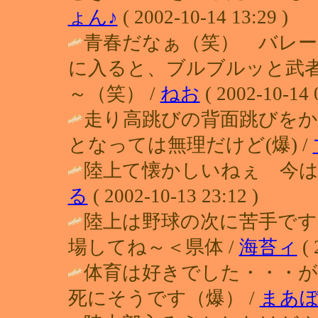
ょん♪
( 2002-10-14 13:29 )
青春だなぁ（笑） バレー
に入ると、ブルブルッと武
～（笑） /
ねお
( 2002-10-14 
走り高跳びの背面跳びを
となっては無理だけど(爆) /
陸上て懐かしいねぇ 今は1
る
( 2002-10-13 23:12 )
陸上は野球の次に苦手です・
場してね～＜県体 /
海苔ィ
( 
体育は好きでした・・・
死にそうです（爆） /
まあ