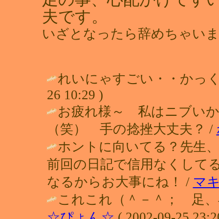
夫です。
いざとなったら辞めちゃいま
れいにゃすごい・・かっくいー！！
26 10:29 )
お疲れ様～ 私はニブい
（笑） 手の捻挫大丈夫？ /
ホントに向いてる？先生
前回の日記で信用なくしてる
なるからお大事にね！ /
マ
これこれ（＾－＾； 足、
☆ぴょん☆
( 2002-09-25 23:2