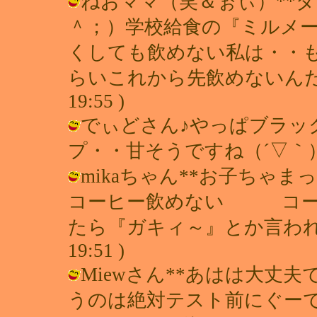
ねおママ（笑＆ぉぃ）**
＾；）学校給食の『ミルメー
くしても飲めない私は・・
らいこれから先飲めないんだろうなぁ
19:55 )
でぃどさん♪やっぱブラッ
プ・・甘そうですね（´▽｀） / れい 
mikaちゃん**お子ちゃ
コーヒー飲めない コー
たら『ガキィ～』とか言われました・
19:51 )
Miewさん**あはは大丈
うのは絶対テスト前にぐーですよね♪ /