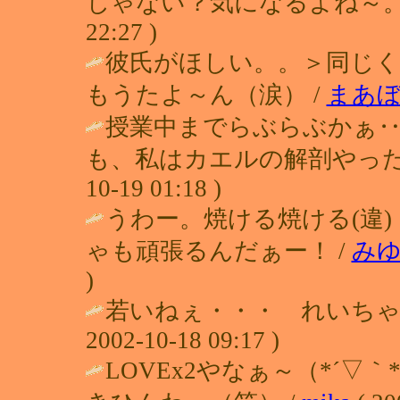
じゃない？気になるよね～。
22:27 )
彼氏がほしい。。＞同じ
もうたよ～ん（涙） /
まあ
授業中までらぶらぶかぁ‥
も、私はカエルの解剖やったこ
10-19 01:18 )
うわー。焼ける焼ける(違
ゃも頑張るんだぁー！ /
みゆ
)
若いねぇ・・・ れいちゃ
2002-10-18 09:17 )
LOVEx2やなぁ～（*´