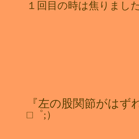
１回目の時は焦りました
『左の股関節がはず
□゜;）