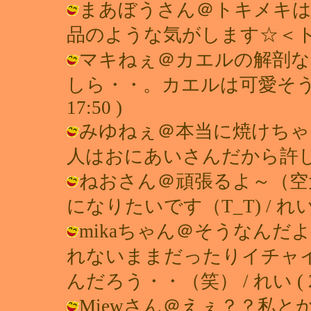
まあぼうさん＠トキメキは
品のような気がします☆＜トキメキ / 
マキねぇ＠カエルの解剖な
しら・・。カエルは可愛そうだった（
17:50 )
みゆねぇ＠本当に焼けちゃ
人はおにあいさんだから許します～♪ /
ねおさん＠頑張るよ～（空
になりたいです（T_T) / れい ( 20
mikaちゃん＠そうなん
れないままだったりイチャイ
んだろう・・（笑） / れい ( 2002
Miewさん＠えぇ？？私