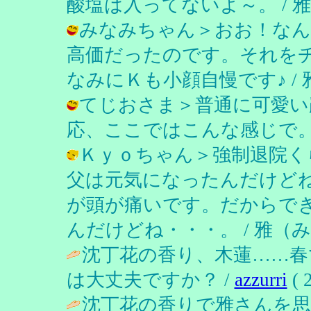
酸塩は入ってないよ～。 / 雅（みやび
みなみちゃん＞おお！なん
高価だったのです。それを
なみにＫも小顔自慢です♪ / 雅（みや
てじおさま＞普通に可愛い
応、ここではこんな感じで。 / 雅（み
Ｋｙｏちゃん＞強制退院く
父は元気になったんだけど
が頭が痛いです。だからで
んだけどね・・・。 / 雅（みやび） (
沈丁花の香り、木蓮……春
は大丈夫ですか？ /
azzurri
( 
沈丁花の香りで雅さんを