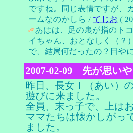
ですね。同じ表情ですが、
ームなのかしら /
てじお
( 20
あはは、足の裏が指のト
イちゃん、おとなしく（？
で、結局何だったの？目やに
2007-02-09 先が思
昨日、長女Ｉ（あい）の
遊びに来ました。
全員、末っ子で、上は
ママたちは懐かしがっ
ました。