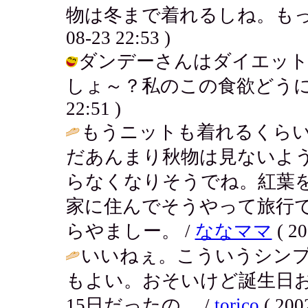
物は冬まで着れるしね。もっと買い
08-23 22:53 )
ダンデーさんはダイエッ
しょ～？私のこの食欲どうにかしてよ
22:51 )
もうニットも着れるくらい
だあんまり秋物は見ないよ
らなくなりそうでね。紅葉
家に住んでそうやって旅行
らやましー。 /
ななママ
( 20
いいねぇ。こういうシン
もよい。おそいけど誕生日
15日だったの。 /
torico
( 200