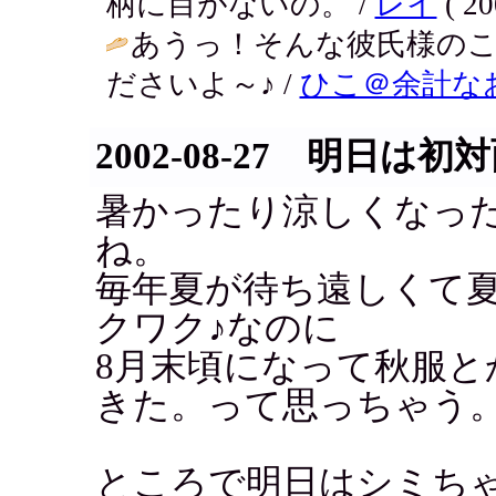
柄に目がないの。 /
レイ
( 20
あうっ！そんな彼氏様の
ださいよ～♪ /
ひこ＠余計な
2002-08-27 明日は初
暑かったり涼しくなっ
ね。
毎年夏が待ち遠しくて
クワク♪なのに
8月末頃になって秋服と
きた。って思っちゃう
ところで明日はシミち