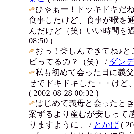
ひゃぁー！ドッキドキだ
食事したけど、食事が喉を
んだけど（笑）いい時間を過
08:50 )
おっ！楽しんできてね♪と
ビってるの？（笑） /
ダンデ
私も初めて会った日に義
せでドキドキした・・けど、
( 2002-08-28 00:02 )
はじめて義母と会ったと
案ずるより産むが安しって
りますように。 /
とかげ
( 20