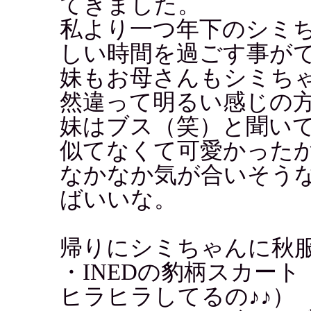
てきました。
私より一つ年下のシミ
しい時間を過ごす事が
妹もお母さんもシミち
然違って明るい感じの
妹はブス（笑）と聞い
似てなくて可愛かった
なかなか気が合いそう
ばいいな。
帰りにシミちゃんに秋
・INEDの豹柄スカー
ヒラヒラしてるの♪♪）