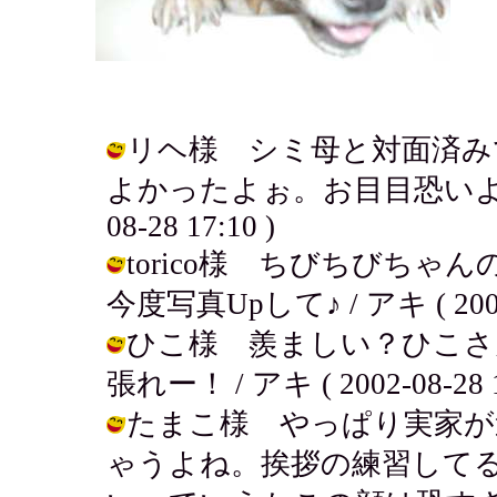
リヘ様 シミ母と対面済み
よかったよぉ。お目目恐いよ～落
08-28 17:10 )
torico様 ちびちびち
今度写真Upして♪ / アキ ( 2002-0
ひこ様 羨ましい？ひこさ
張れー！ / アキ ( 2002-08-28 1
たまこ様 やっぱり実家が
ゃうよね。挨拶の練習して