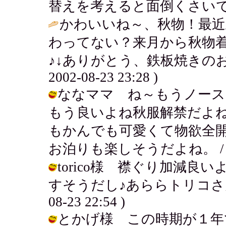
替えを考えると面倒くさいで
かわいいね～、秋物！最近
わってない？来月から秋物
♪↓ありがとう、鉄板焼きのお
2002-08-23 23:28 )
ななママ ね～もうノース
もう良いよね秋服解禁だよ
もかんでも可愛くて物欲全
お泊りも楽しそうだよね。 / アキ ( 
torico様 襟ぐり加減
すそうだし♪あららトリコさんこそ
08-23 22:54 )
とかげ様 この時期が１年