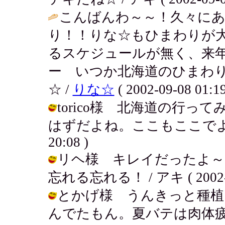
こんばんわ～～！久々に
り！！りな☆もひまわりが
るスケジュールが無く、来年に
ー いつか北海道のひまわ
☆ /
りな☆
( 2002-09-08 01:19
torico様 北海道の行
はずだよね。ここもここでよかった
20:08 )
リヘ様 キレイだったよ～
忘れる忘れる！ / アキ ( 2002-09
とかげ様 うんきっと種植
んでたもん。夏バテは肉体