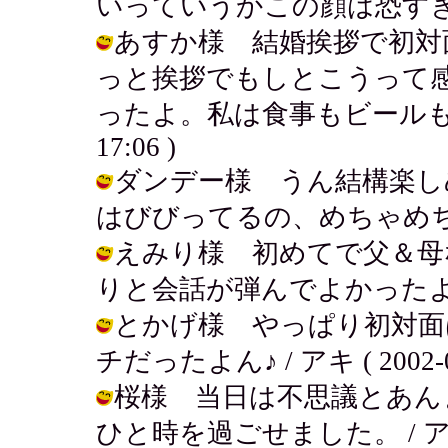
いっていうかこの顔は恐すぎない？ / 
あすか様 結婚挨拶で初対
っと挨拶でもしとこうって
ったよ。私は食事もビールもがんがん
17:06 )
ダンデー様 うん結構楽し
はびびってるの、めちゃめちゃ。 / ア
えみり様 初めてで父＆母
りと会話が弾んでよかったよ。 / アキ
とかげ様 やっぱり初対面
チだったよん♪ / アキ ( 2002-08-
桜様 当日は不思議とあん
ひと時を過ごせました。 / アキ ( 2