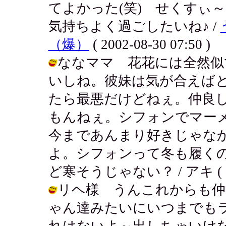
てよかった(笑) せくすぃ
気持ちよく過ごしたいね♪ /
（爆）
( 2002-08-30 07:50 )
ななママ 花花には全然似
いしね。彼妹は気が合えば
たら最悪だけどねぇ。仲良
もんねぇ。シフォンでマー
今まであんまり好きじゃな
よ。シフォンって冬も履く
ど寒そうじゃない？ / アキ ( 2002
リヘ様 うんこれからも仲
ゃん達みたいにいつまでもラ
れはないよ～出しちゃいけ