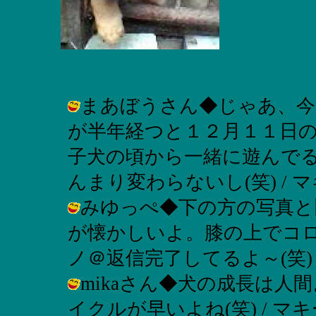
まあぼうさん◆じゃあ、今
が半年経つと１２月１１日の
子犬の頃から一緒に遊んで
んまり変わらないし(笑) / マキーノ (
みゆっぺ◆下の方の写真と
が懐かしいよ。膝の上でコロン
ノ＠返信完了してるよ～(笑) ( 2002
mikaさん◆犬の成長は
イクルが早いよね(笑) / マキーノ ( 