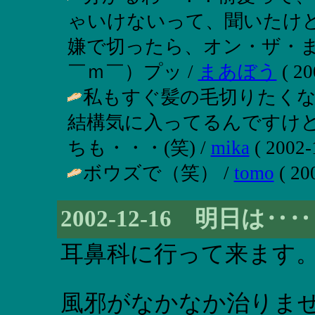
ゃいけないって、聞いたけ
嫌で切ったら、オン・ザ・
￣ｍ￣）プッ /
まあぼう
( 20
私もすぐ髪の毛切りたくな
結構気に入ってるんですけ
ちも・・・(笑) /
mika
( 2002-
ボウズで（笑） /
tomo
( 20
2002-12-16 明日は‥‥
耳鼻科に行って来ます
風邪がなかなか治りま