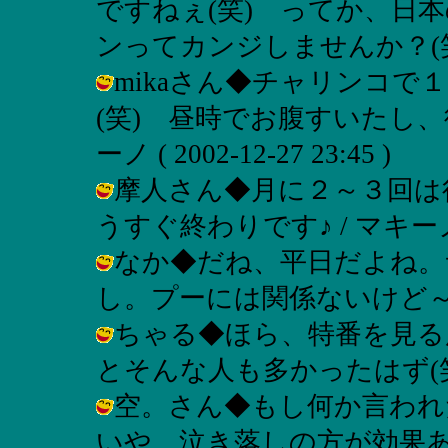
ですねぇ(笑) ってか、日
ンってカンジしませんか？(笑) / マキ
mikaさん◆チャリンコ
(笑) 昼時でお腹すいたし、
ーノ ( 2002-12-27 23:45 )
摩人さん◆月に２～３回は
うすぐ終わりです♪ / マキーノ ( 20
なか◆だね、平日だよね。
し。プーには関係ないけど～(笑) / 
ちゃる◆ほら、特番を見る
とそんな人も多かったはず(笑) / マキ
空。さん◆もし何か言われ
いや、泣き落しの方が効果あるかな？