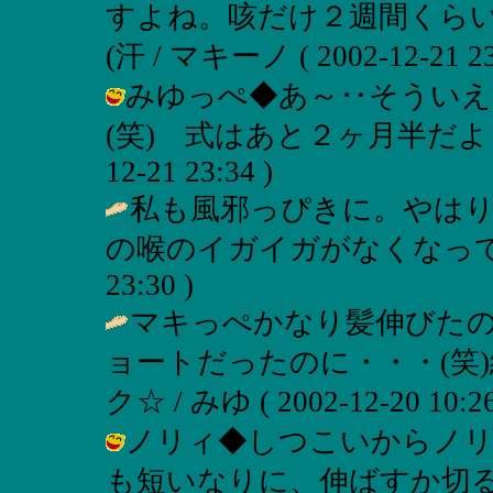
すよね。咳だけ２週間くら
(汗 / マキーノ ( 2002-12-21 23
みゆっぺ◆あ～‥そういえ
(笑) 式はあと２ヶ月半だよ‥早い
12-21 23:34 )
私も風邪っぴきに。やは
の喉のイガイガがなくなって
23:30 )
マキっぺかなり髪伸びた
ョートだったのに・・・(笑
ク☆ / みゆ ( 2002-12-20 10:26
ノリィ◆しつこいからノリ
も短いなりに、伸ばすか切るか