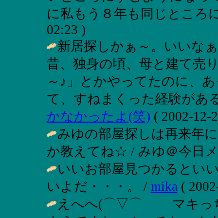
に私もう８年も同じところに
02:23 )
新居探しかぁ～。いいな
昔、独身の頃、母と建て売
～♪」とかやってたのに、
て、すねまくった経験がある
かなかったよ(笑)
( 2002-12-2
みゆの部屋探しは再来年に
か教えてね☆ / みゆ＠今日メールしま
いいお部屋見つかるといいで
いよだ・・・。 /
mika
( 2002
えへへ(⌒▽⌒ゞ マキっ