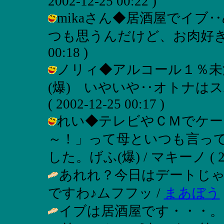
2002-12-25 00:22 )
mikaさん◆居酒屋でイブ
つも思うんだけど、お肉好きだねぇ(
00:18 )
ノリィ◆アルコール１％未
(爆) いやいや‥オトナはス
( 2002-12-25 00:17 )
れい◆テレビやＣＭでケー
～！」って母といつも言ってる
した。げふ(爆) / マキーノ ( 2002
あれれ？今日はデートじ
ですわ♪ムフフッ /
まあぼう
イブは居酒屋です・・・