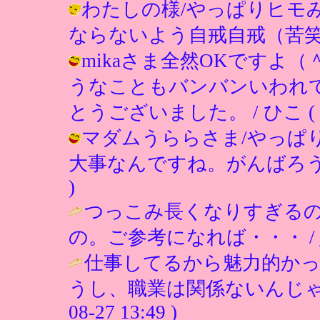
わたしの様/やっぱりヒモ
ならないよう自戒自戒（苦笑） / ひこ 
mikaさま全然OKですよ
うなこともバンバンいわれ
とうございました。 / ひこ ( 2002
マダムうららさま/やっぱ
大事なんですね。がんばろう（＾＾）v
)
つっこみ長くなりすぎる
の。ご参考になれば・・・ /
仕事してるから魅力的か
うし、職業は関係ないんじゃ
08-27 13:49 )