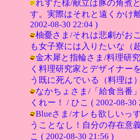
れすた様/献立は豚の角煮
す。実際はそれと遠くかけ離れ
2002-08-30 22:04 )
柚憂さま/それは悲劇がおこ
も女子寮には入りたいな（超希望） ( 
金木犀と指輪さま/料理研
く料理研究家とデザイナーを
う既に死んでいる（料理は） ( 2002
なかちょさま/「給食当番
くれー！ / ひこ ( 2002-08-30 2
Blueさま/オレも欲しい
うことなし！自分の存在意義
こ ( 2002-08-30 21:56 )