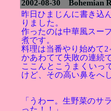
2002-08-30 Bohemian 
昨日ひまじんに書き込
りました。
作ったのは中華風スー
煮です。
料理は当番やり始めて
かあわてて失敗の連続
ここんとこうまくいっ
けど、その高い鼻をへ
「うわー。生野菜のサ
った！！」