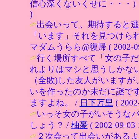
信心深くないくせに・・・）(~_
)
出会いって、期待すると
「います」それを見つけられ
マダムうらら@復帰 ( 2002-09-0
行く場所すべて「女の子
れよりはマシと思うしかな
（全敗)した友人がいますが
いを作ったのか未だに謎で
ますよね。 /
日下万里
( 2002
いっそ女の子がいそうな
しょう？ /
柚憂
( 2002-09-03 
２次会って出会いがある