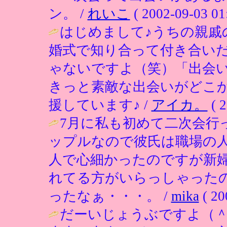
ン。 /
れいこ
( 2002-09-03 01
はじめまして♪うちの親戚
婚式で知り合って付き合い
ゃないですよ（笑）「出会
きっと素敵な出会いがどこ
援しています♪ /
アイカ。
( 2
7月に私も初めて二次会行
ップルなので彼氏は職場の
人で心細かったのですが新
れてる方がいらっしゃった
ったなぁ・・・。 /
mika
( 20
だーいじょうぶですよ（