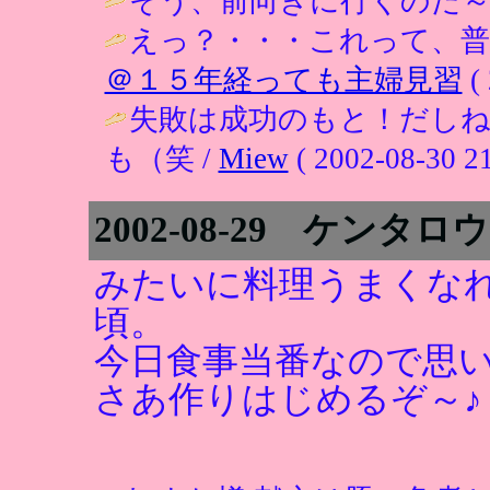
そう、前向きに行くのだ～。
えっ？・・・これって、普
＠１５年経っても主婦見習
( 
失敗は成功のもと！だしね
も（笑 /
Miew
( 2002-08-30 21
2002-08-29 ケンタロ
みたいに料理うまくな
頃。
今日食事当番なので思
さあ作りはじめるぞ～♪