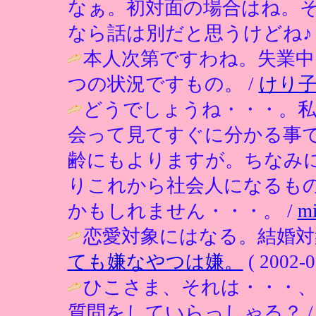
なぁ。初対面の場合はね。
なら話は別だと思うけどね♪ 
本人次第ですわね。失業
つの状況ですもの。 /
けり
どうでしょうね・・・。
会って見てすぐに分かる事
齢にもよりますが。ちなみに
りこれから社会人になるも
かもしれません・・・。 /
m
恋愛対象にはなる。結婚対
ても嫌なやつは嫌。
( 2002-0
ひこさま、それは・・・
質問をしていらっしゃる？ 