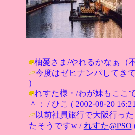
柚憂さま/やれるかなぁ（不安） / ひ
今度はゼヒナンパしてきて
)
れすた様・/わが妹もここ
＾； / ひこ ( 2002-08-20 16:21
以前社員旅行で大阪行った
たそうですw /
れすた@PSO