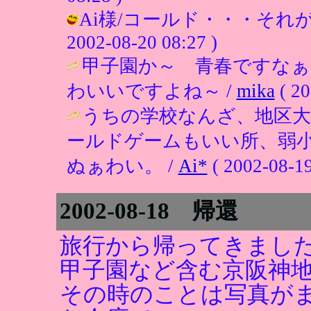
Ai様/コールド・・・それが
2002-08-20 08:27 )
甲子園か～ 青春ですな
わいいですよね～ /
mika
( 20
うちの学校なんざ、地区大
ールドゲームもいい所、弱
ぬぁわい。 /
Ai*
( 2002-08-19
2002-08-18 帰還
旅行から帰ってきまし
甲子園など含む京阪神
その時のことは写真が