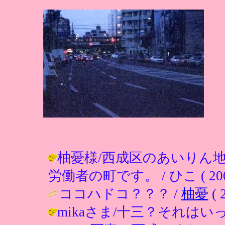
柚憂様/西成区のあいりん
労働者の町です。 / ひこ ( 2002-0
ココハドコ？？？ /
柚憂
( 
mikaさま/十三？それは