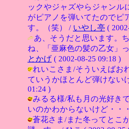
ックやジャズやらジャンル
がピアノを弾いてたのでピ
す。（笑） /
いやし亭
( 2002
あ、そうだと思います。
ね、「亜麻色の髪の乙女」っ
とかげ
( 2002-08-25 09:18 )
れいこさま/そういえばお
ていうかほとんど弾けないけど（苦笑
01:24 )
みるる様/私も月の光好き
いのかわからないけど・・・ / ひこ (
蒼花さま/また冬ってとこ