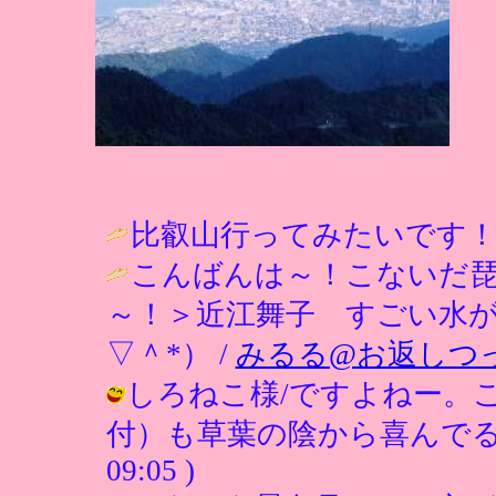
比叡山行ってみたいです！！
こんばんは～！こないだ琵
～！＞近江舞子 すごい水が
▽＾*） /
みるる@お返しつ
しろねこ様/ですよねー。
付）も草葉の陰から喜んでると思いま
09:05 )