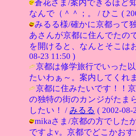
蒼花さま/案内できるほど
なんで（＾＾；。 / ひこ ( 2002-0
みるる様/確かに京都って
あさんが京都に住んでたの
を開けると、なんとそこはお隣さ
08-23 11:50 )
京都は修学旅行でいった
たいわぁ～。案内してくれま
京都に住みたいです！！
の独特の街のカンジがたま
したい！ /
みるる
( 2002-08-2
mikaさま/京都の方でし
ですよv。京都でどこかおす