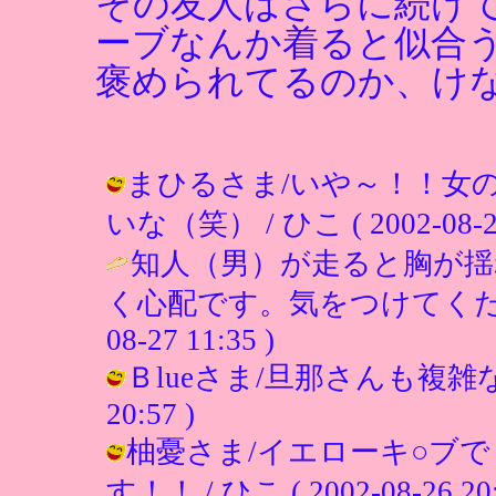
その友人はさらに続け
ーブなんか着ると似合
褒められてるのか、け
まひるさま/いや～！！女
いな（笑） / ひこ ( 2002-08-27 
知人（男）が走ると胸が揺
く心配です。気をつけてくだ
08-27 11:35 )
Ｂlueさま/旦那さんも複雑な気分
20:57 )
柚憂さま/イエローキ○ブ
す！！ / ひこ ( 2002-08-26 20: