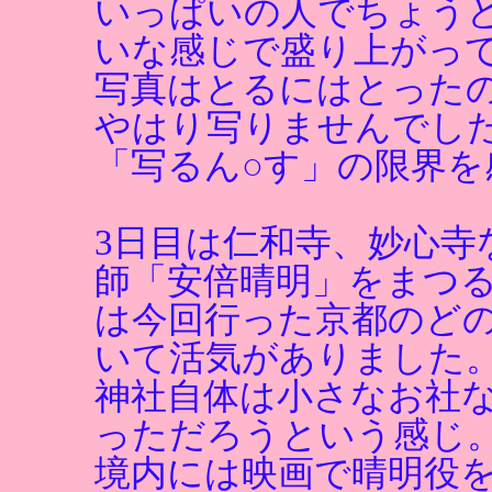
いっぱいの人でちょう
いな感じで盛り上がっ
写真はとるにはとった
やはり写りませんでし
「写るん○す」の限界を
3日目は仁和寺、妙心寺
師「安倍晴明」をまつ
は今回行った京都のど
いて活気がありました
神社自体は小さなお社
っただろうという感じ
境内には映画で晴明役