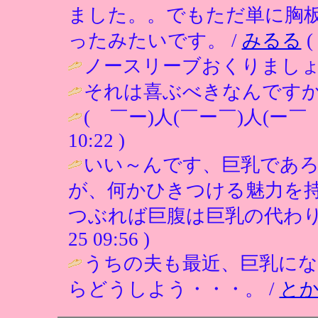
ました。。でもただ単に胸
ったみたいです。 /
みるる
(
ノースリーブおくりましょ
それは喜ぶべきなんですかね
( ￣ー)人(￣ー￣)人(ー￣
10:22 )
いい～んです、巨乳であ
が、何かひきつける魅力を
つぶれば巨腹は巨乳の代わり
25 09:56 )
うちの夫も最近、巨乳に
らどうしよう・・・。 /
と