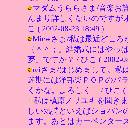
マダムうららさま/音楽お
んまり詳しくないのですがオ
こ ( 2002-08-23 18:49 )
Miewさま/私は最近どこ
（＾＾；。結婚式にはやっ
夢」ですか？ / ひこ ( 2002-08-2
reiさま/はじめまして。
迷期には洋邦楽ＰＯＰのバ
くかな。よろしく！ / ひこ ( 2002
私は槙原ノリユキを聞き
しい気持といえばショパンの
ます。あとはカーペンター