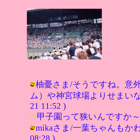
柚憂さま/そうですね。意
ム）や神宮球場よりせまいなぁと感
21 11:52 )
甲子園って狭いんですか～ 
mikaさま/一葉ちゃんもかわいい
08:28 )