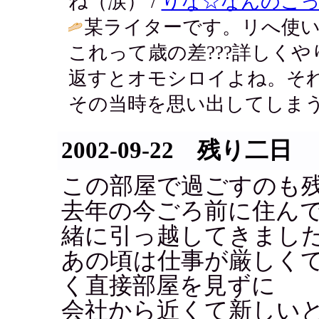
ね（涙） /
りな☆なんのこ
某ライターです。リへ使
これって歳の差???詳しくや
返すとオモシロイよね。そ
その当時を思い出してしまう
2002-09-22 残り二日
この部屋で過ごすのも
去年の今ごろ前に住ん
緒に引っ越してきまし
あの頃は仕事が厳しく
く直接部屋を見ずに
会社から近くて新しい