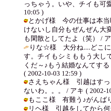
っちゃう。いや、チイも可愛いけどね
10:05 )
とかげ様 今の仕事は本当
けないし自分もぜんぜん大
も閑散としてたよ（笑） / アキ ( 20
りな☆様 大分ね....ど
す。チイもシミももう大し
くだ～♪もう結婚なんてする
( 2002-10-03 12:59 )
さえちゃん様 引越はすっ
ないわ。。。 / アキ ( 2002-10-0
もここ様 有難う♪がんばりま～す！ 
リヘ様 引越をしてから何