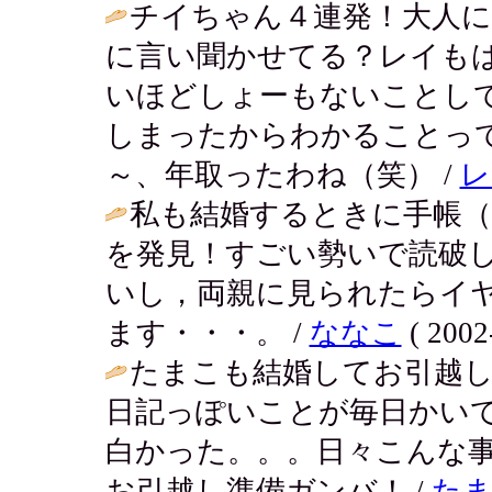
チイちゃん４連発！大人に
に言い聞かせてる？レイも
いほどしょーもないことし
しまったからわかることっ
～、年取ったわね（笑） /
レ
私も結婚するときに手帳
を発見！すごい勢いで読破
いし，両親に見られたらイ
ます・・・。 /
ななこ
( 2002
たまこも結婚してお引越
日記っぽいことが毎日かい
白かった。。。日々こんな事
お引越し準備ガンバ！ /
た