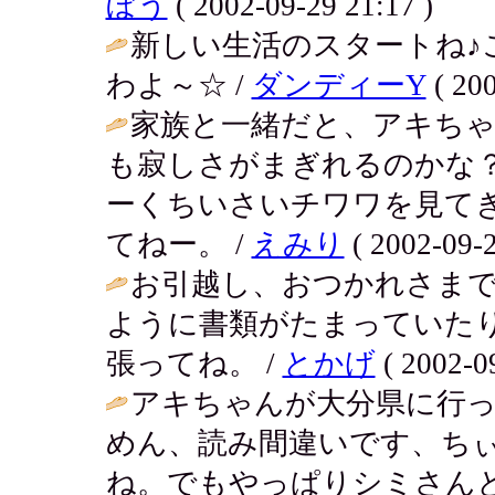
ぼう
( 2002-09-29 21:17 )
新しい生活のスタートね♪
わよ～☆ /
ダンディーY
( 200
家族と一緒だと、アキち
も寂しさがまぎれるのかな
ーくちいさいチワワを見て
てねー。 /
えみり
( 2002-09-2
お引越し、おつかれさま
ように書類がたまっていた
張ってね。 /
とかげ
( 2002-09
アキちゃんが大分県に行
めん、読み間違いです、ち
ね。でもやっぱりシミさん