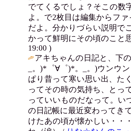
でてくるでしょ？そこの数
よ。で2枚目は編集からファ
だよ。分かりづらい説明で
かって鮮明にその頃のこと思い出すよ
19:00 )
アキちゃんの日記と、下のリ
_。)*゜∀゜)*。_。)ウン
ぱり昔って寒い思い出、たく
ってその時の気持ち、とっ
っていいものだなって。い
の日記帳に最近変わってき
けたあの頃が懐かしい・・