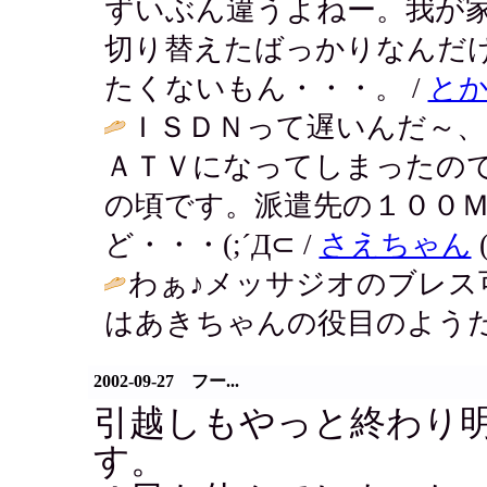
ずいぶん違うよねー。我が
切り替えたばっかりなんだ
たくないもん・・・。 /
と
ＩＳＤＮって遅いんだ～、
ＡＴＶになってしまったの
の頃です。派遣先の１００
ど・・・(;´Д⊂ /
さえちゃん
(
わぁ♪メッサジオのブレス
はあきちゃんの役目のようだ
2002-09-27 フー...
引越しもやっと終わり
す。