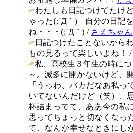
わたしも日記つけてたけ
ゃった(;´Д｀) 自分の日
ね・・・(;´Д｀) /
さえちゃん
日記つけたことないから
もの見るって楽しいよね！ 
私、高校生３年生の時につ
～。滅多に開かないけど、
「うっわ、バカだなあ私っ
いてないんだけど（笑）、
杯詰まってて、ああ今の私
思ってちょっと切なくなっ
て、なんか幸せなときにし