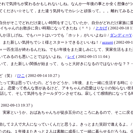
持ちが変わるかもしれないしね。なんか一年後の事とか全く想像がつかないんだよね。。。
てください☆そして，また違う気持ちでカレシと頑張って。。。離れてみると
自分がそこでどれだけ楽しい時間をすごしていたか、自分がどれだけ家族に
イちゃんのお散歩に良い時期になってきたね（＾＾） /
とかげ
( 2002-09-18 11
んか涼しげね。でもハートはいつでも「ホット」がいいよね☆ /
ダンディーY
。また新しい気持ちでシミ様とスタートできるといいね！ /
azzurri
( 2002-09-1
＋一匹生活が終わるんだね。でも1年後をまた楽しみにして、実家生活もまた楽
てみるのも悪いことではないよね。 /
レイ
( 2002-09-15 11:04 )
いて、また新しい関係が始まって、もっと大好きになるのではないかな？？・
（笑） /
ひこ
( 2002-09-14 10:27 )
たって実は思っていたの。どうかどうか、1年後、また一緒に生活する時に（
よ。恋愛って色んな形があるけど、アキちゃんの恋愛はりな☆の知らない世
話して、そして気持ちをクールダウンさせてね。寂しくて感情的になってる時
 2002-09-13 19:37 )
。実家というか、おばあちゃんちが徒歩五分のところにあるので、そこに戻る
動して２人で大人になっていくんだと思うよ。きっとまた笑顔で逢えるよ。 /
たのね。１年後またきっと２人は素敵に成長して一緒に暮らせるだろうね。