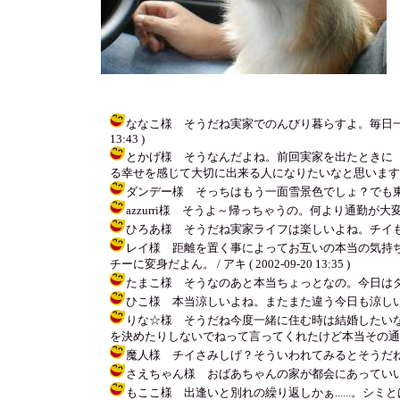
ななこ様 そうだね実家でのんびり暮らすよ。毎日一緒に
13:43 )
とかげ様 そうなんだよね。前回実家を出たときに
る幸せを感じて大切に出来る人になりたいなと思いますね。 / アキ (
ダンデー様 そっちはもう一面雪景色でしょ？でも東京も朝
azzurri様 そうよ～帰っちゃうの。何より通勤が大変だー！
ひろあ様 そうだね実家ライフは楽しいよね。チイもね今はず
レイ様 距離を置く事によってお互いの本当の気持
チーに変身だよん。 / アキ ( 2002-09-20 13:35 )
たまこ様 そうなのあと本当ちょっとなの。今日はダンボール
ひこ様 本当涼しいよね。またまた違う今日も涼しい♪ / アキ ( 
りな☆様 そうだね今度一緒に住む時は結婚したい
を決めたりしないでねって言ってくれたけど本当その通りだよね。
魔人様 チイさみしげ？そういわれてみるとそうだね。このと
さえちゃん様 おばあちゃんの家が都会にあっていいね～。あ
もここ様 出逢いと別れの繰り返しかぁ......。シミと