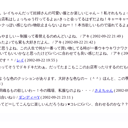
ゃんだって妊婦さんの可愛い服とか楽しいじゃん～！私それもちょっと楽しみよ♪ / ア
ょっちゅう行ってるよぉ♪きっと会ってるはずだよね！キャーキャー☆ / アキ ( 20
クっぽい感じなの♪物欲止まらないよねー！！本当欲しいもので溢れてるよぉ
制服って着替えるのめんどいよね。 / アキ ( 2002-09-22 21:49 )
も大好きだよん。 / アキ ( 2002-09-22 21:42 )
て思うよね。この人生で何が一番って買い物してる時が一番ウキウキワクワク
かなと思ったけどGパンに合わせても良い感じだよね。 / アキ ( 2002-09-2
す＾＾ /
レイ
( 2002-09-22 19:55 )
会ってそうでドキドキだわぁ。だってたまこもここのお店寄ったりするのだもの
ような色のクッションがあります。大好きな色なの～（＾＾）ほんと、この
 )
羽織るもの欲しいわ～！今の職場、私服なのよね・・・ /
さえちゃん
( 2002-0
合いね☆ /
ダンディーY
( 2002-09-21 23:11 )
物ってどーしてこんなに楽しいんだろうねッ♥コレにGパン、合わせるのかな？？