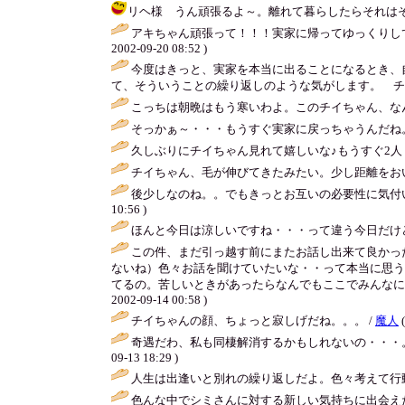
リヘ様 うん頑張るよ～。離れて暮らしたらそれはそれで気
アキちゃん頑張って！！！実家に帰ってゆっくりし
2002-09-20 08:52 )
今度はきっと、実家を本当に出ることになるとき、
て、そういうことの繰り返しのような気がします。 チ
こっちは朝晩はもう寒いわよ。このチイちゃん、な
そっかぁ～・・・もうすぐ実家に戻っちゃうんだね
久しぶりにチイちゃん見れて嬉しいな♪もうすぐ2人
チイちゃん、毛が伸びてきたみたい。少し距離をおい
後少しなのね。。でもきっとお互いの必要性に気付
10:56 )
ほんと今日は涼しいですね・・・って違う今日だけど
この件、まだ引っ越す前にまたお話し出来て良かっ
ないね）色々お話を聞けていたいな・・って本当に思う
てるの。苦しいときがあったらなんでもここでみんなに
2002-09-14 00:58 )
チイちゃんの顔、ちょっと寂しげだね。。。 /
魔人
(
奇遇だわ、私も同棲解消するかもしれないの・・・
09-13 18:29 )
人生は出逢いと別れの繰り返しだよ。色々考えて行
色んな中でシミさんに対する新しい気持ちに出会え