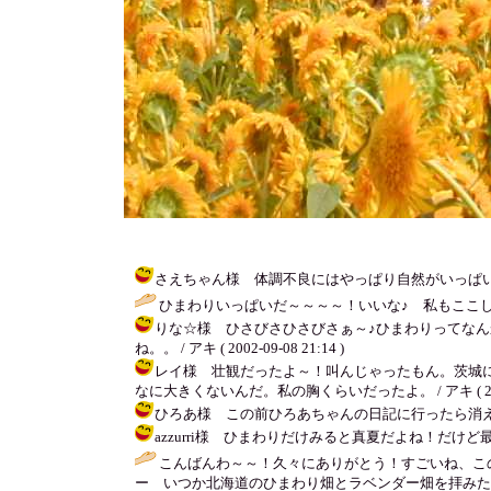
さえちゃん様 体調不良にはやっぱり自然がいっぱいあるとこ
ひまわりいっぱいだ～～～～！いいな♪ 私もここしば
りな☆様 ひさびさひさびさぁ～♪ひまわりってな
ね。。 / アキ ( 2002-09-08 21:14 )
レイ様 壮観だったよ～！叫んじゃったもん。茨城
なに大きくないんだ。私の胸くらいだったよ。 / アキ ( 2002-0
ひろあ様 この前ひろあちゃんの日記に行ったら消えてたから
azzurri様 ひまわりだけみると真夏だよね！だけど最近
こんばんわ～～！久々にありがとう！すごいね、この
ー いつか北海道のひまわり畑とラベンダー畑を拝みたい