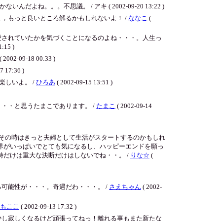
不思議。 / アキ ( 2002-09-20 13:22 )
，もっと良いところ解るかもしれないよ！ /
ななこ
(
愛されていたかを気づくことになるのよね・・・。人生っ
:15 )
( 2002-09-18 00:33 )
7 17:36 )
しいよ。 /
ひろあ
( 2002-09-15 13:51 )
・・と思うたまこであります。 /
たまこ
( 2002-09-14
その時はきっと夫婦として生活がスタートするのかもしれ
界がいっぱいでとても気になるし、ハッピーエンドを願っ
だけは重大な決断だけはしないでね・・。 /
りな☆
(
可能性が・・・。奇遇だわ・・・。 /
さえちゃん
( 2002-
もここ
( 2002-09-13 17:32 )
少し寂しくなるけど頑張ってねっ！離れる事もまた新たな