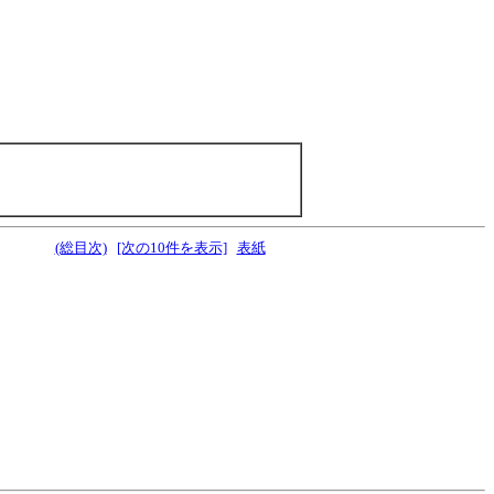
(総目次)
[次の10件を表示]
表紙