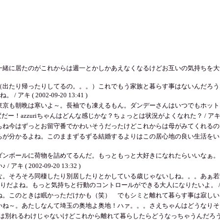
居たのがこれからは週一とかしかあえなくなるけどお互いの気持ちを大切にしていき
（出たり帰ったりしてるの。。。）これでもう家族と暮らす事はないんだろう
 2002-09-20 13:41 )
晩は寒いよ～。長袖でも凍えるもん。ダンデーさんはいつでもホットな感じがするね。 /
azzuriちゃんはどんな感じかな？ちょっとは状況がよくなれた？ / アキ ( 2002-0
っとお留守番でかわいそうだったけどこれからは母がみてくれるので安心なんだ。 / 
ちが分かるよね。このままずるずる結婚するよりはこの居心地の良い生活をい
に荷物を詰めてるんだ。もっともっと大好きになれたらいいなぁ。 / アキ ( 2002
2002-09-20 13:32 )
な。そろそろ同棲したり別居したりとかしている歳じゃないしね。。。あぁ若
もっと気持ちと行動のコントロールができる大人になりたいよ。 / アキ ( 2002
きは眠かっただけかも（笑） でもシミと離れて暮らす事は寂しいはず。 / アキ ( 
たしなんて埼玉の奥地よ奥地！ハァ。。。さえちゃんはどうなりそう？ / アキ ( 2
は別れるわけじゃないけどこれから離れて暮らしたらどうなっちゃうんだろうという不安はある