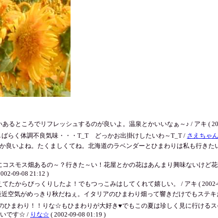
ろでリフレッシュするのが良いよ。温泉とかいいなぁ～♪ / アキ ( 2002-09-1
らく体調不良気味・・・T_T どっかお出掛けしたいわ～T_T /
さえちゃ
んか良いよね。たくましくてね。北海道のラベンダーとひまわりは私も行きた
にコスモス畑あるの～？行きた～い！花屋とかの花はあんまり興味ないけど花
9-08 21:12 )
びっくりしたよ！でもつっこみはしてくれて嬉しい。 / アキ ( 2002-09-08 
空気がめっきり秋だねぇ。イタリアのひまわり畑って響きだけでもステキだね☆ / アキ (
ひまわり！！りな☆もひまわりが大好き♥でもこの夏は珍しく見に行けるスケジュ
です☆ /
りな☆
( 2002-09-08 01:19 )