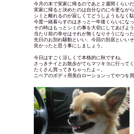
今月の末で実家に帰るのであと２週間くらい
実家に帰ると決めたのは自分なのに今更なが
シミと離れるのが寂しくてどうしようもなく
今度一緒暮らすのはきっと一年後くらいにな
その時はもっとシミの事を大切にしてあげよ
当たり前の幸せはそれが無くなりそうになっ
先日のお別れ騒動といい、今回の別居といい
良かったと思う事にしましょう。
今日はすごく涼しくて本格的に秋ですね。
さっきチイとお散歩がてらマツキヨに行って
たくさん買ってきちゃったよ～。
ニベアのボディ用美白ローションってやつを買