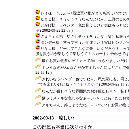
レイ様 うふふ～♪最近買い物がとても楽しいのです。レイち
たまこ様 そうそうそうなんだよね～。上野のこのお店私はし
とかげ様 ラベンダー色に見えるけど実はもっとピン
キ ( 2002-09-22 22:08 )
さえちゃん様 やさしそう？そうかな（笑）私服うらやましい～
ダンデー様 紫って言うか間違えた！実はピンクだったよ♪でも紫
りな☆様 どーしてこんなに楽しいんだろう？！っ
服を買うのが楽しくて楽しくて！スカートに合わせてはいてもいい
最近お買い物多いぞ！＞って単にうらやましいだけで
キレイな色だね♪なんだかアキちゃんにはどこかで
22 15:12 )
きれいなラベンダー色ですね～。私の家にも、同じ
けでも楽しいけどね（＾＾） /
とかげ
( 2002-09-22 13:23
なんだか優しそうな雰囲気のお洋服だわ＾＾ 私も
紫ってステキな色じゃなぁ～い♪きっとあーたにお似
アキちゃん、嬉しそうだね～～（*^_^*）お買い
2002-09-13 涼しい♪
この部屋も本当に残りわずか。