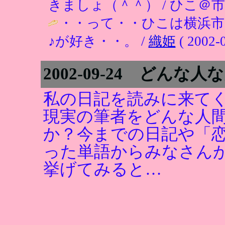
きましょ（＾＾） / ひこ＠市は違いま
・・って・・ひこは横浜市
♪が好き・・。 /
織姫
( 2002-0
2002-09-24 どんな
私の日記を読みに来て
現実の筆者をどんな人
か？今までの日記や「
った単語からみなさん
挙げてみると…