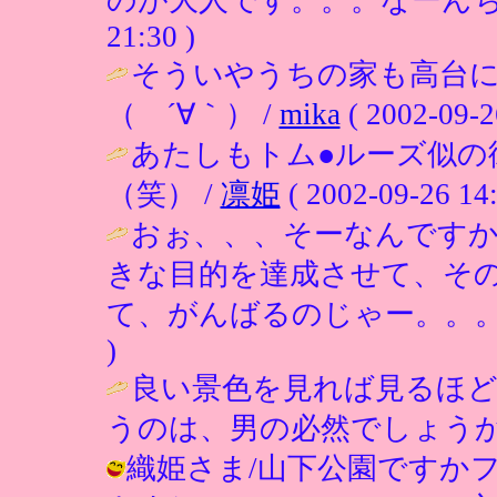
21:30 )
そういやうちの家も高台
（ ´∀｀） /
mika
( 2002-09-2
あたしもトム●ルーズ似の
（笑） /
凛姫
( 2002-09-26 14:
おぉ、、、そーなんですか
きな目的を達成させて、そ
て、がんばるのじゃー。。。
)
良い景色を見れば見るほど
うのは、男の必然でしょうか？(涙) / 
織姫さま/山下公園ですか