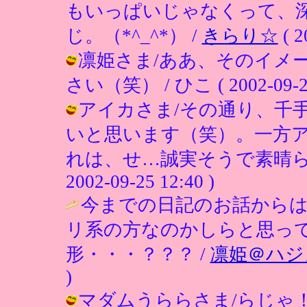
もいっぱいじゃなくって、
じ。（*^_^*） /
きらり☆
( 2
凛姫さま/ああ、そのイメ
さい（笑） / ひこ ( 2002-09-25 
アイカさま/その通り、千
いと思います（笑）。一方
れは、せ…誠実そうで素晴らし
2002-09-25 12:40 )
今までの日記のお話から
リ系の方なのかしらと思っ
形・・・？？？ /
凛姫＠ハジ
)
マダムうららさま/らじゃ！