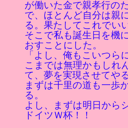
が働いた金で親孝行の
で、ほとんど自分は親
る。果たしてこれでい
そこで私も誕生日を機
おすことにした。
「よし、俺もこいつら
こまでは無理かもしれ
て、夢を実現させてや
まずは千里の道も一歩
る。
よし、まずは明日からシ
ドイツＷ杯！！