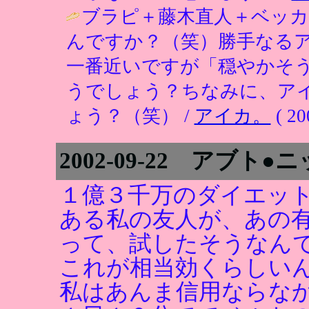
ブラピ＋藤木直人＋ベッ
んですか？（笑）勝手なる
一番近いですが「穏やかそ
うでしょう？ちなみに、ア
ょう？（笑） /
アイカ。
( 20
2002-09-22 アブト●
１億３千万のダイエッ
ある私の友人が、あの
って、試したそうなん
これが相当効くらしい
私はあんま信用ならな