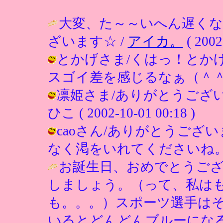
大変、た～～いへん遅く
ざいます☆ /
アイカ。
( 2002
とかげさま/くはっ！とか
スゴイ差を感じるなぁ（＾＾； / ひこ 
凛姫さま/ありがとうござい
ひこ ( 2002-10-01 00:18 )
caoさん/ありがとうござ
なく渇をいれてくださいね。 / ひこ (
お誕生日、おめでとうご
しましょう。（って、私は
も。。。）スポーツ選手は
いるとどんどんブルーになる