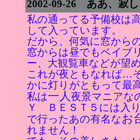
2002-09-26 ああ、
私の通ってる予備校は
して入っています。
だから、何気に窓から
窓からは昼でもベイブ
ー、大観覧車などが望
これが夜ともなれば…
かに灯りがともって最
一人
私は
夜景マニアな
Ｙ ＢＥＳＴ５には入
お
で行ったあの有名な
れません！