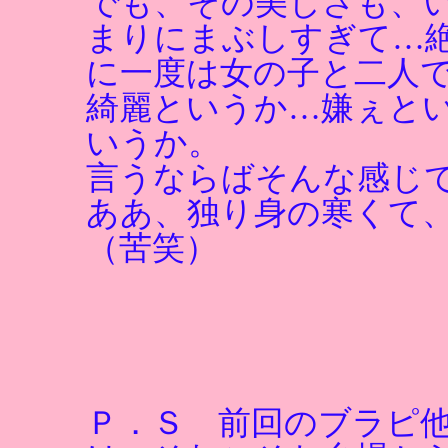
でも、その美しさも、
まりにまぶしすぎて…
に一度は女の子と二人
綺麗というか…嫌ぇと
いうか。
言うならばそんな感じ
ああ、独り身の寒くて
（苦笑）
Ｐ．Ｓ 前回のブラピ