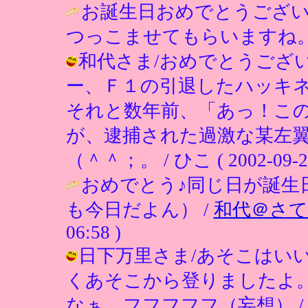
お誕生日おめでとうござい
つっこませてもらいますね。
和代さま/おめでとうござ
ー、Ｆ１の引退したハッキ
それと数年前、「あっ！こ
が、逮捕された過激な某左
（＾＾；。 / ひこ ( 2002-09-28 
おめでとう♪同じ日が誕生
も今日だよん） /
和代＠さて
06:58 )
日下万里さま/あそこはい
くあそこから登りましたよ
なぁ…フフフフフ（妄想） / ひこ ( 