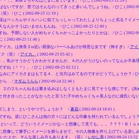
２ちゃんはたまに見ています。 / ひこ ( 2002-09-25 12:29 )
ですが、世ではそんなのってきっと多いんでしょうね。 / ひこ ( 2002-09-25 
 ( 2002-09-25 12:10 )
カムやイルハンに似てらっしゃってわたしよりちょっと劣る？イメージがありますね♪ /
はいませんもんね。 / ひこ ( 2002-09-25 12:00 )
しない人がめちゃくちゃかっこよかったりとかは。 / ひこ ( 2002-09-25 
2-09-25 11:46 )
アイカ。は身長２m近い屈強なバーベルあげが得意な女です（怖すぎ） /
アイ
ク（笑） /
アイカ。
( 2002-09-25 05:42 )
そうかどうかわかりませんが、４の人がうけないのってなんか不条理感じちゃいますね。 
。 / ひこ ( 2002-09-25 02:12 )
イカさまはもてる４、と当方はみてるのですがどうでしょうか？ / ひこ ( 2002-
ら… /
マダムうらら
( 2002-09-24 22:46 )
２の２ちゃんねるは書き込みはしなくともたまに見てそうな感じです。(決め
と付き合ったことがなかったと言うた子やめちゃくちゃ美人なのに彼氏いな
てしまう、というやつでしょうか？ /
蒼花
( 2002-09-24 18:01 )
ですね。逆にひこさんは他の方々にはどんな印象を持たれているんでしょう？
って、どういうイメージかな～と想像して見ても。。。？？？ / Ｂｌｕｅ ( 2002-0
に想像して勝手にイメージを膨らませて、その人物像を作り上げている楽し
いたとか、そんな楽しみ方もあります。（笑） /
いやし亭
( 2002-09-24 13:52 