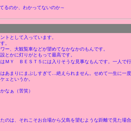
てるのか、わかってないのか～
ナントとして入っています。
ます。
タワー、大観覧車などが望めてなかなかのもんです。
施設とかに灯りがともって最高です。
景はＭＹ ＢＥＳＴ５には入りそうな見事なもんです。一人で
にはあまりにまぶしすぎて…絶えられません。せめて一生に一
ヤケェというか。
のかなぁ（苦笑）
ったのは、それこそお台場から父島を望むような距離で見た場