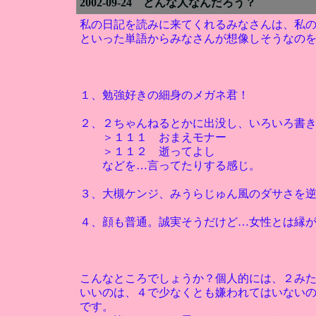
2002-09-24 どんな人なんだろう？
私の日記を読みに来てくれるみなさんは、私
といった単語からみなさんが想像しそうなの
１、勉強好きの細身のメガネ君！
２、２ちゃんねるとかに出没し、いろいろ書
＞１１１ おまえモナー
＞１１２ 逝ってよし
などを…言ってたりする感じ。
３、大槻ケンジ、みうらじゅん風のダサさを
４、顔も普通。誠実そうだけど…女性とは縁
こんなところでしょうか？個人的には、２み
いいのは、４で少なくとも嫌われてはいない
です。