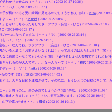
ませんね（＾＾；。 / ひこ ( 2002-09-27 10:36 )
 ( 2002-09-27 10:27 )
の子が横にいると更に綺麗に見えるのでしょうかねぇ（笑） /
Nina
( 2002-09-2
よ～ん（＾＾） /
とかげ
( 2002-09-27 00:49 )
っちゃったりしてさ…フフフ（妄想） / ひこ ( 2002-09-26 23:18 )
2-09-26 23:17 )
なってますは（＾＾； / ひこ ( 2002-09-26 23:16 )
ひこ ( 2002-09-26 23:15 )
てね。フフフフフ…（妄想） / ひこ ( 2002-09-26 23:10 )
と逆に「お前さえいなければ！」って思うのはわたしだけ？（笑） / ひこ ( 2002
なに綺麗じゃなくてもいいかも(爆) /
蒼花＠しょせん妄想ですけれども(汗
生きられるのが大人です。。。なーんちゃて（＾＾； /
和代
( 2002-09-26 21:3
ぞぉ～（ ´∀｀） /
mika
( 2002-09-26 18:13 )
ものです（笑） /
凛姫
( 2002-09-26 14:02 )
まずは、大きな目的を達成させて、その暁に、もうひとつの目標に向けて、が
のは、男の必然でしょうか？(涙) / 奈広。 ( 2002-09-26 11:08 )
きましょ（＾＾） / ひこ＠市は違います。 ( 2002-09-26 10:46 )
山下公園♪が好き・・。 /
織姫
( 2002-09-26 10:13 )