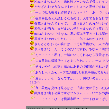
Ninaさま/なにぶん、未体験ゾーンなんで僕にもイマイチわかり
とかげさま/そうなんですか！ちょっと意外ですね（＾＾； / ひこ
一人で見る夜景も綺麗ですよ（＾＾） あ、でも女
夜景を見ると人恋しくなるのは、人妻でもおなじです
蒼花さま/そんでもって、「君（貴方）の方がキレイ！」とかい
和代さま/当方、まだまだお子ちゃまなので（笑） / ひこ ( 200
mikaさま/いいですなぁ。私の家は見下ろされる明かりの一つに
凛姫さま/それでしたら、ここに似てるのがひとり…（をい！） / 
きんととさま/その暁にはこっそり予備校で二人で内定祝い…なん
奈広さま/うーん。そうみたいですね。ちなみに隣に男がいる
んー・・・・私は、一緒にいてくれるなら夜景はそん
１０日前に横浜行ってきましたわ。。。。一人でも
そういやうちの家も高台にあるので夜景がきれいです
あたしもトム●ルーズ似の彼氏と夜景を眺めてみたい
おぉ、、、そーなんですか。。。切ないのぉ。。。
13:24 )
良い景色を見れば見るほど、「隣に女の子がいたらな～」と思う
織姫さま/山下公園ですかフムフム・・・いつかの参考に覚えと
・・って・・ひこは横浜市民？ デートはやっぱり、