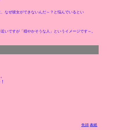
に、なぜ彼女ができないんだ～？と悩んでいるとい
番近いですが「穏やかそうな人」というイメージです～。
と。
か！
先頭
表紙