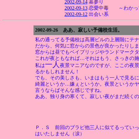
2002-09-14
墓参り
2002-09-13
恋愛中毒 ～わかっ
2002-09-12
出会い系
2002-09-26 ああ、寂しい予備校生活。
私の通ってる予備校は高層ビルの上層階にテ
だから、何気に窓からの景色が良かったりし
窓からは昼でもベイブリッジやランドマーク
これが夜ともなれば…それはもう、さっきの
一人
私は
夜景マニアなのですが、ここの夜
るかもしれません！
でも、その美しさも、いまはもう一人で見る
綺麗というか…嫌ぇというか。夜景というか
言うならばそんな感じですね。
ああ、独り身の寒くて、寂しい夜がまだ続く
Ｐ．Ｓ 前回のブラピ他三人に似てるってい
はいたしません（涙）