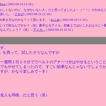
Miew
( 2002-09-24 13:20 )
かしくないのに、なぜかいない人」だと思ってましたよ～（＾＾）それゆえ
いし。 /
とかげ
( 2002-09-24 12:19 )
来る方なのかな？って思います。 /
おふみ
( 2002-09-24 11:24 )
くつで割るんですか？（笑）勝手なるアイカ。想像上ではひこさまは４に一
なんでしょう？（笑） /
アイカ。
( 2002-09-24 10:52 )
です。
」を買って、試したそうなんですが
も一週間１日１０分ででベルトのアナ一つ分はやせるというこ
れでもやせてしまったので、すごい効果なんじゃないでしょう
すが、かなり楽しみで～す♪
。友人も同様…だと思う（笑）