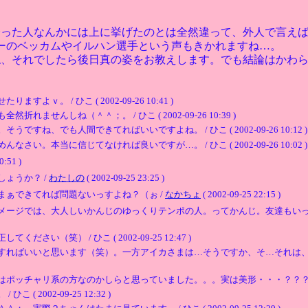
会った人なんかには上に挙げたのとは全然違って、外人で言え
ーのベッカムやイルハン選手という声もきかれますね…。
ね、それでしたら後日真の姿をお教えします。でも結論はかわ
。 / ひこ ( 2002-09-26 10:41 )
せんしね（＾＾；。 / ひこ ( 2002-09-26 10:39 )
ね、でも人間できてればいいですよね。 / ひこ ( 2002-09-26 10:12 )
。本当に信じてなければ良いですが…。 / ひこ ( 2002-09-26 10:02 )
0:51 )
ょうか？ /
わたしの
( 2002-09-25 23:25 )
ぁできてれば問題ないっすよね？（ぉ /
なかちょ
( 2002-09-25 22:15 )
メージでは、大人しいかんじのゆっくりテンポの人。ってかんじ。友達もい
（笑） / ひこ ( 2002-09-25 12:47 )
すればいいと思います（笑）。一方アイカさまは…そうですか、そ…それは、せ…
はポッチャリ系の方なのかしらと思っていました。。。実は美形・・・？？？
2002-09-25 12:32 )