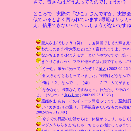
さて、皆さんはどう思ってるのでしょうか？
ところで、実際の「ひこ」さんですが、実際
似ているとよく言われています♪最近はサッカ
え、信用できないって？…しょうがないです
魔人さま/でしょう（笑） まぁ韓国でもその輝き見せたりますよｖ
わたしのさま/骨太系だとはよく言われますよ。ホネも全然折れま
なかちょさま/おまえモナーというやつですか（笑）。そうです
きらりさま/いや、ブラピ他三名は冗談ですから…ごめんなさい
うーむ。確かに光っていたぞ！ /
魔人
( 2002-09-26 0
骨太系かなとおもっていました。実際はどうなんでし
俺は「２」なんで、、（爆） ２で、人間がまぁま
なかなか、男前なんですねぇ～。わたたしの中のイ
じ。（*^_^*） /
きらり☆
( 2002-09-25 13:23 )
凛姫さま/ああ、そのイメージ間違ってます。至急訂正してください
アイカさま/その通り、千手観音みたいなものを想像
2002-09-25 12:40 )
今までの日記のお話からは、体格がっしり、もしく
マダムうららさま/らじゃ！ちょっと検討してみます。 / ひこ ( 