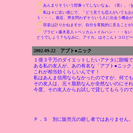
あんまりそういう想像ってしないなぁ。（笑）。 /
私は４に近い感じで、「どう見ても恋人がいてもお
う・・・。最近、男女問わずそういう人に出会う機会が多
容姿は計りかねますが、自分を客観的に見ることが出
ブラピ＋藤木直人＋ベッカム＋イルハン・・・をい
どうでしょう？ちなみに、アイカ。はそこんトコロどー
2002-09-22 アブト●ニック
１億３千万のダイエットしたいアナタに朗報
ある私の友人が、あの有名な「アブト●ニック
これが相当効くらしいんです！
私はあんま信用ならなかったのですが、何で
その友人は、元々脂肪なんか全然ないのにそ
今度、その友人からお試しで貸してもらうので
Ｐ．Ｓ 別に販売元の廻し者ではありません