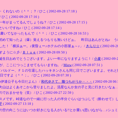
＾＾；？ / ひこ ( 2002-09-28 17:18 )
002-09-28 17:16 )
るんでしょうね？ / ひこ ( 2002-09-28 17:15 )
/ ひこ ( 2002-09-28 17:14 )
ったもんで（＾＾； / ひこ ( 2002-09-28 16:53 )
初めて知ったよ（爆）覚えるつもりも無いけどぉ。 昨日はあんがとね♪ うむ
た！「横浜ぁー。♪黄昏ぇー♪ホテルの小部屋ぁ～♪」 /
きらり☆
( 2002-09-28
すように☆彡 /
Ｂｌｕｅ
( 2002-09-28 09:50 )
誕生日おめでとうございます。よい一年になりますように！ /
小麦
( 2002-09-2
が、ここにつっこませてもらいますね。 /
Miew
( 2002-09-28 07:51 )
ッドバルドー、Ｆ１の引退したハッキネンさんも同じ日でございますよ。それ
；。 / ひこ ( 2002-09-28 07:30 )
伊達公子も今日だよん） /
和代＠さて、幾つちがうか・・・
( 2002-09-28 06:
くあそこから登りましたよ。流星なんか女の子と見に行きたいなぁ…フフフフフ（妄想） 
（笑） / ひこ ( 2002-09-27 22:59 )
スメです。峠道なので一緒に行った人の半分ぐらいはつぶして（酔わせて）
子
( 2002-09-27 13:18 )
空の向こうにはいつか好きになる人がいる!!とか重い(思い)ながら…♪シュミ