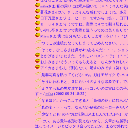
ななっこさま/結構いい線かも４はわからんですが（＾＾；。実際
mikaさま/私の周りには私を除いて（＾＾；そんな例はない
蒼花さま/はい、きっとそんな感じでしょうね。多分（笑） / ひこ
日下万里さま/ええ、ヒーローですから（笑）、日下様はベッ
Ｂｌｕｅさま/そうですね。実際は４つで割り切れる人なんかそう
いやし亭さま/オフで実際と違うってのは良くありますね。予期
Miewさま/実は自分もだったりします（をい！） / ひこ ( 200
つっこみ連続になってしまってごめんなさい。。。
そっか、ひこさまは鼻が4つあるんだ・・・。ショッ
とかげさま/またまた、うれしいコメントです（＾＾）。私が
おふみさま/そういってもらえると、なんかうれしいですね（＾＾）
アイカさま/決して割らない。足すのみです（笑）ちなみにア
是非写真を貼ってくださいね。顔はモザイクでいいか
そういわれると、３に近い４のような印象です。で、
え？でも私の男友達で超カッコいいのに実は女の子
す～ /
mika
( 2002-09-24 18:25 )
なるほど。かっこよすぎると「高嶺の花」に観られ
真の姿・・・って、なんだか秘密のヒーローみたい
少なくとも↑の４つは想像出来ませんでした(^^;) かとい
はい、ある意味姿形が見えないから、文章から勝手
逢ってイメージとピッタリ合ってたとか、まるで外れて