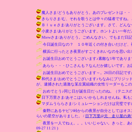
魔人さま/どうもありがとう。あのプレゼントは・・・くれないの（
きらりさま/む、それを歌うとは中々の猛者ですね。 / ひこ ( 2
Ｂｌｕｅさま/ありがとうございます。さて、どんな一年がまって
小麦さま/ありがとうございます。ホントよい一年だといいですね♪ 
Miewさま/ありがとう。ごめんなさい、でもまだ日記書いてなか
今日誕生日なの？ １０年近くの付き合いだけど、
横浜に行ったとき夜景がすごくきれいなのを思い出し
お誕生日おめでとうございます♪素敵な1年でありま
あらら・・・ひこさんも？なんだか嬉しいです。お
お誕生日おめでとうございます～。26日の日記です
和代さま/おめでとうございます♪ちなみにブリジ
が、逮捕された過激な某左翼組織の女性リーダーもこの日ですよ（＾＾
おめでとう♪同じ日が誕生日だったのね。（テニスの
日下万里さま/あそこはいいかもしれませんね。私も大山はよ
マダムうららさま/シミュレーションだけは完璧ですのでおまかせを
秦野にあるヤビツ峠からの夜景が自分としてはオス
らいの星空がありました。 /
日下万里@元 走り屋の弟
夜景を一人でねぇ。。。いいじゃない。きっと、あの
09-27 11:21 )