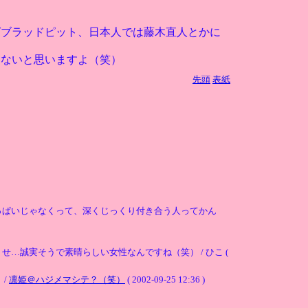
ばブラッドピット、日本人では藤木直人とかに
らないと思いますよ（笑）
先頭
表紙
っぱいじゃなくって、深くじっくり付き合う人ってかん
誠実そうで素晴らしい女性なんですね（笑） / ひこ (
 /
凛姫＠ハジメマシテ？（笑）
( 2002-09-25 12:36 )