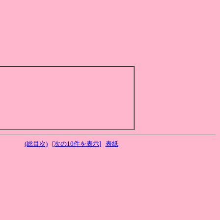
；
(総目次)
[次の10件を表示]
表紙