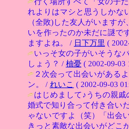
行く場所すべて「女の子
れよりはマシと思うしかな
（全敗)した友人がいますが
いを作ったのか未だに謎で
ますよね。 /
日下万里
( 2002
いっそ女の子がいそうな
しょう？ /
柚憂
( 2002-09-03 
２次会って出会いがある
ン。 /
れいこ
( 2002-09-03 01
はじめまして♪うちの親戚
婚式で知り合って付き合い
ゃないですよ（笑）「出会
きっと素敵な出会いがどこ