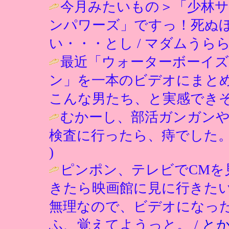
今月みたいもの＞「少林
ンパワーズ」ですっ！死ぬ
い・・・とし / マダムうらら ( 200
最近「ウォーターボーイズ
ン」を一本のビデオにまと
こんな男たち、と実感できそ
むかーし、部活ガンガンや
検査に行ったら、痔でした。
)
ピンポン、テレビでCMを
きたら映画館に見に行きた
無理なので、ビデオになっ
ふ、覚えてようっと。 /
と