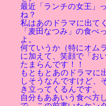
最近「ランチの女王」
ね？
私はあのドラマに出て
「麦田なつみ」の食べ
よ。
何ていうか（特にオム
に加えて、笑顔で「お
たまらんです！！
もともとあのドラマに
しそうなんですけど、
き立ってくるんです。
自分もああいう食べ方
で、この前書いたケン