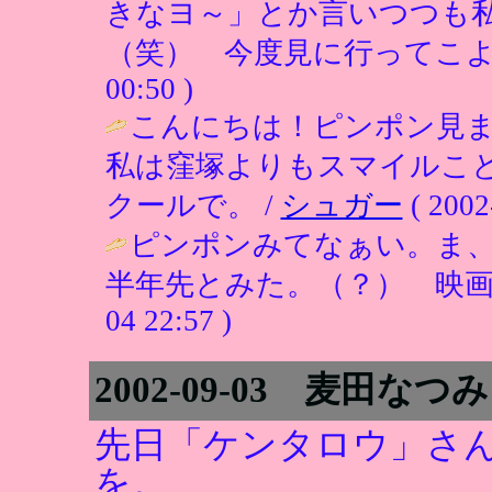
きなヨ～」とか言いつつも
（笑） 今度見に行ってこよ
00:50 )
こんにちは！ピンポン見
私は窪塚よりもスマイルこ
クールで。 /
シュガー
( 2002
ピンポンみてなぁい。ま
半年先とみた。（？） 映画
04 22:57 )
2002-09-03 麦田なつみ
先日「ケンタロウ」さ
を。