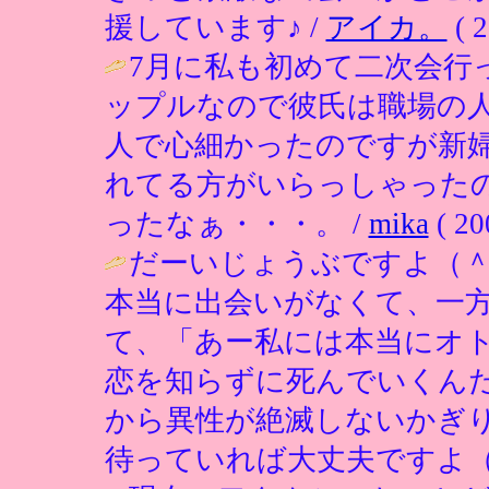
援しています♪ /
アイカ。
( 2
7月に私も初めて二次会行
ップルなので彼氏は職場の
人で心細かったのですが新
れてる方がいらっしゃった
ったなぁ・・・。 /
mika
( 20
だーいじょうぶですよ（
本当に出会いがなくて、一
て、「あー私には本当にオ
恋を知らずに死んでいくん
から異性が絶滅しないかぎ
待っていれば大丈夫ですよ（