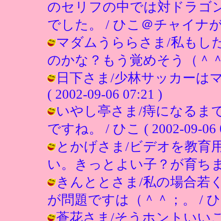
のセリフの中では対ドラゴ
でした。 / ひこ＠チャイナが近辺留学
マダムうららさま/私もし
のかな？もう覚めそう（＾＾； / ひこ 
日下さま/少林サッカーはマ
( 2002-09-06 07:21 )
いやし亭さま/痔になるま
ですね。 / ひこ ( 2002-09-06 0
とかげさま/ビデオを教育
い。きっとよい子？が育ちますは。 / 
きんととさま/私の場合若
が問題ですは（＾＾；。 / ひこ ( 20
蒼花さま/そうホントいい