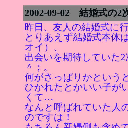
2002-09-02 結婚式の2
昨日、友人の結婚式に
とりあえず結婚式本体
オイ）、
出会いを期待していた2
＾；。
何がさっぱりかという
ひかれたとかいい子が
くて…
なんと呼ばれていた人
のですは！
もちろん新婦側も含め