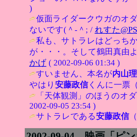
)
仮面ライダークウガのオ
ないです(＾-＾; /
れすた@PS
私も、サトラレはどっち
が・・・。そして鶴田真由よ
かげ
( 2002-09-06 01:34 )
すいません、本名が
内山理
やはり
安藤政信
くんに一票（
「天体観測」のほうのオダジ
2002-09-05 23:54 )
サトラレである
安藤政信
（
2002-09-04 映画「