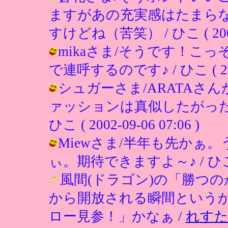
ますがあの充実感はたまら
すけどね（苦笑） / ひこ ( 2002-0
mikaさま/そうです！こ
で連呼するのです♪ / ひこ ( 2002-
シュガーさま/ARATAさ
ァッションは真似したがった
ひこ ( 2002-09-06 07:06 )
Miewさま/半年も先かぁ
ぃ。期待できますよ～♪ / ひこ ( 20
風間(ドラゴン)の「勝つ
から開放される瞬間という
ロー見参！」かなぁ /
れすた