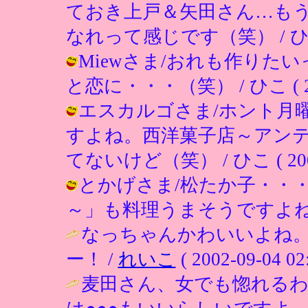
ておき上戸＆矢田さん…も
なれって感じです（笑） / ひこ ( 2
Miewさま/おれも作りた
と恋に・・・（笑） / ひこ ( 2002
エスカルゴさま/ホント月
すよね。西洋菓子店～アン
てないけど（笑） / ひこ ( 2002-0
とかげさま/松たか子・・
～」も料理うまそうですよねー。 / ひ
なっちゃんかわいいよね
ー！ /
れいこ
( 2002-09-04 02:
麦田さん、女でも惚れる