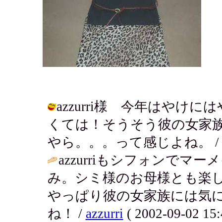
azzurri様 今年はや
くては！そうそう彼の女家
やら。。。って感じよね。 / アキ ( 
azzurriもシフォンで
み。シミ様のお母様とも楽
やっぱり彼の女家族には気
ね！ /
azzurri
( 2002-09-02 15: