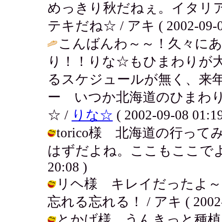
めっきり秋だねぇ。イタリ
テキだね☆ / アキ ( 2002-09-08
こんばんわ～～！久々に
り！！りな☆もひまわりが
るスケジュールが無く、来年に
ー いつか北海道のひまわ
☆ /
りな☆
( 2002-09-08 01:19
torico様 北海道の行
はずだよね。ここもここでよかった
20:08 )
リヘ様 キレイだったよ～
忘れる忘れる！ / アキ ( 2002-09
とかげ様 うんきっと種植