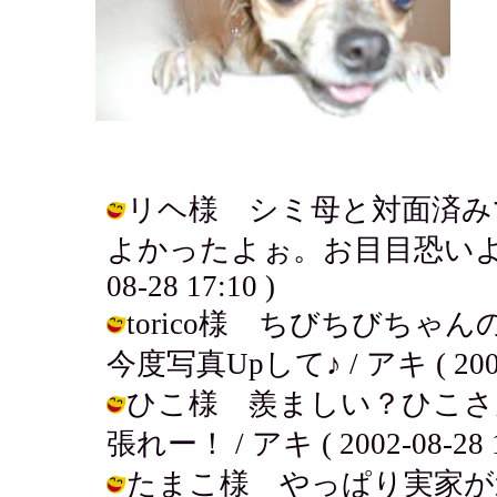
リヘ様 シミ母と対面済み
よかったよぉ。お目目恐いよ～落
08-28 17:10 )
torico様 ちびちびち
今度写真Upして♪ / アキ ( 2002-0
ひこ様 羨ましい？ひこさ
張れー！ / アキ ( 2002-08-28 1
たまこ様 やっぱり実家が