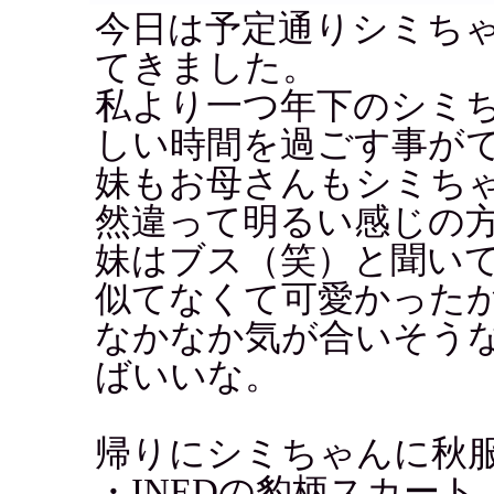
今日は予定通りシミち
てきました。
私より一つ年下のシミ
しい時間を過ごす事が
妹もお母さんもシミち
然違って明るい感じの
妹はブス（笑）と聞い
似てなくて可愛かった
なかなか気が合いそう
ばいいな。
帰りにシミちゃんに秋
・INEDの豹柄スカー