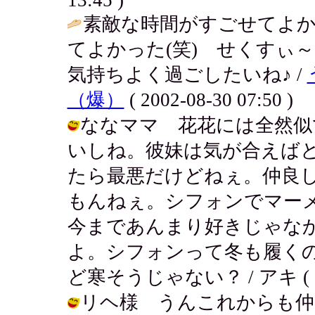
素敵な時間がすごせてよ
てよかった(笑) せくすぃ
気持ちよく過ごしたいね♪ /
（爆）
( 2002-08-30 07:50 )
ななママ 花花には全然似
いしね。彼妹は気が合えば
たら最悪だけどねぇ。仲良
もんねぇ。シフォンでマー
今まであんまり好きじゃな
よ。シフォンって冬も履く
ど寒そうじゃない？ / アキ ( 2002
リヘ様 うんこれからも仲