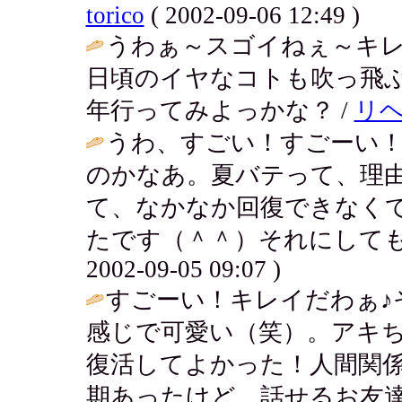
torico
( 2002-09-06 12:49 )
うわぁ～スゴイねぇ～キ
日頃のイヤなコトも吹っ飛ぶ
年行ってみよっかな？ /
リ
うわ、すごい！すごーい！
のかなあ。夏バテって、理
て、なかなか回復できなく
たです（＾＾）それにしても
2002-09-05 09:07 )
すごーい！キレイだわぁ♪
感じで可愛い（笑）。アキ
復活してよかった！人間関
期あったけど、話せるお友