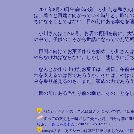
2001年8月30日午前0時8分、小川与志和
は、着々と再建に向かっていく時計と、昨年の
ちになることではない、目の前にある幸せを
小川さんはこの2月、お店の再開を前に、大
の中で、子供のころから世話になっていた近
再開に向けてお菓子作りを始め、小川さんは
やらなければならない。しかし、悲しさに打
なんとか作り上げたお菓子は、初日、午前中
れを支えるのは何であろうか。それは、やは
みを乗り越えるのも、また、家族の力であろ
目の前にある当たり前の幸せ、そのことをし
さにゃえもんどの、これはほんとつらいです。 / 口車大王 ( 20
すべての支えを一瞬にして失った時、自分は前に進
なぁ。 /
さにゃえもん
( 2002-05-25 02:35 )
ransyuさま、あのシーンは本当に泣けましたね。 / 口車大王 ( 