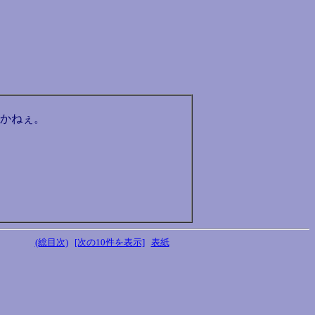
かねぇ。
(総目次)
[次の10件を表示]
表紙