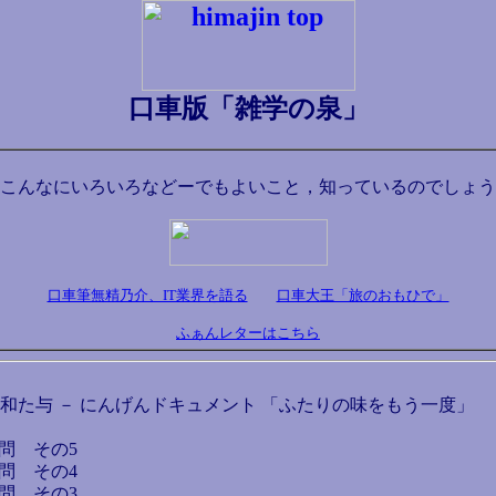
口車版「雑学の泉」
こんなにいろいろなどーでもよいこと，知っているのでしょう
口車筆無精乃介、IT業界を語る
口車大王「旅のおもひで」
ふぁんレターはこちら
子 和た与 － にんげんドキュメント 「ふたりの味をもう一度」
問 その5
問 その4
問 その3