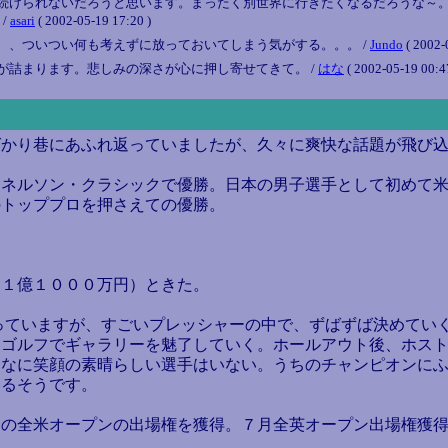
続けられないだろうと思います。まったく別世界に行きたくなるだろうな～
/
asari
( 2002-05-19 17:20 )
、、ついつい何も考えずに放っておいてしまう気がする。。。 /
Jundo
( 2002-
が詰まります。悲しみの深さが心に押し寄せてきて。 /
はな
( 2002-05-19 00:4
かり巷にあふれ返っていましたが、久々に爽快な話題が飛び込
ネルソン・クラシックで優勝。日本の男子選手として初めて米
のトッププロを押さえての優勝。
１億１０００万円）ときた。
っていますが、すごいプレッシャーの中で、ずばずば決めてい
ゴルフでギャラリーを魅了していく。ホールアウト後、ホスト
んなに笑顔の素晴らしい選手はいない。うちのチャンピオンに
いるそうです。
月の全米オープンの出場権を獲得。７月全英オープン出場権獲