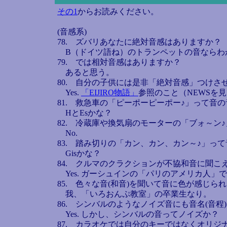
その1
からお読みください。
(音感系)
78. ズバリあなたに絶対音感はありますか？
B（ドイツ語ね）のトランペットの音ならわ
79. では相対音感はありますか？
あると思う。
80. 自分の子供には是非「絶対音感」つけさ
Yes.
「EIJIRO物語」
参照のこと（NEWSを
81. 救急車の「ピーポーピーポー♪」って音の
HとEsかな？
82. 冷蔵庫や換気扇のモーターの「ブォ～ン
No.
83. 踏み切りの「カン、カン、カン～♪」って
Gisかな？
84. クルマのクラクションが不協和音に聞こ
Yes. ガーシュインの「パリのアメリカ人」
85. 色々な音(和音)を聞いて音に色が感じら
我、「いろおんぷ教室」の卒業生なり。
86. シンバルのようなノイズ音にも音名(音程
Yes. しかし、シンバルの音ってノイズか？
87. カラオケでは自分のキーではなくオリジ