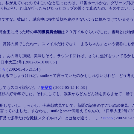
ね。私が見ていたのですごいなと思ったのは、17番ホールかな。グリーン飛
がり、丸山が打ったらぴたっとカップの近くで止めたの。ものすごい、テクニック
顔ですな。彼曰く、試合中は極力笑顔を絶やさないように気をつけているそう
賞金王に成った時の
年間獲得賞金額
は２０万ドルぐらいでした。当時とは物価
。賞賛の嵐でしたねー。スマイルだけでなく「まるちゃん」という愛称にも個
す。あの照り加減。美味しそう。ラウンド回れば、さらに焦げもついてるかも
 ( 2002-05-16 00:06 )
えろ
( 2002-05-15 21:14 )
でしょうけれど。smileって言っていたのかもしれないけれど、どう考えてもs
てもスゴイ誤訳だ。 /
夢樂堂
( 2002-05-15 16:53 )
笑顔の好青年でした。それにしても、誤訳からどんどん話を膨らませて、勝手
然通用しないし。しっかし、今表彰式見ていて、新聞の記事のすごい誤訳発見
。すなわち、smileとsmart間違えてやんの。 / 口車大王2号 ( 2002-05-
下品で派手だけな殿様スタイルのプロとは格が違う、、。 /
Jundo
( 2002-05-15