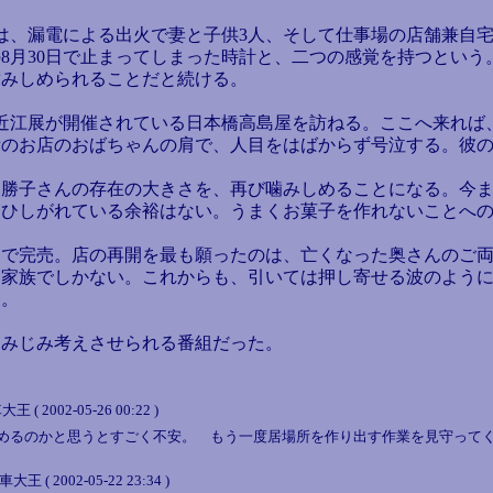
さんは、漏電による出火で妻と子供3人、そして仕事場の店舗兼
8月30日で止まってしまった時計と、二つの感覚を持つとい
噛みしめられることだと続ける。
近江展が開催されている日本橋高島屋を訪ねる。ここへ来れば
所のお店のおばちゃんの肩で、人目をはばからず号泣する。彼
勝子さんの存在の大きさを、再び噛みしめることになる。今ま
ちひしがれている余裕はない。うまくお菓子を作れないことへ
で完売。店の再開を最も願ったのは、亡くなった奥さんのご両
り家族でしかない。これからも、引いては押し寄せる波のよう
う。
みじみ考えさせられる番組だった。
02-05-26 00:22 )
めるのかと思うとすごく不安。 もう一度居場所を作り出す作業を見守って
2002-05-22 23:34 )