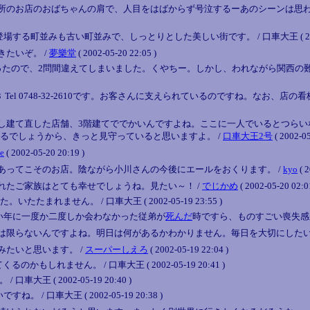
所のお店のおばちゃんの肩で、人目をはばからず号泣するーあのシーンは思
並みも古い町並みで、しっとりとした美しい街です。 / 口車大王 ( 2002-05-
たいぞ。 /
夢樂堂
( 2002-05-20 22:05 )
あったので、2問間違えてしまいました。くやちー。しかし、われながら関西の
l 0748-32-2610です。お客さんに支えられているのですね。なお、店の看板は火
し建て直した店舗、3階建てででかいんですよね。ここに一人でいるとつらい
るでしょうから、きっと見守っていると思いますよ。 /
口車大王2号
( 2002-05
e
( 2002-05-20 20:19 )
あってこそのお店。陰ながら小川さんの今後にエールをおくります。 /
kyo
( 2
れたご家族はとても幸せでしょうね。見たい～！ /
でじかめ
( 2002-05-20 02:0
れません。 / 口車大王 ( 2002-05-19 23:55 )
い年に一度か二度しか会わなかった従弟が
死んだ
時ですら、ものすごい喪失感がありまし
は限らないんですよね。明日は何があるかわかりません。毎日を大切にしたい
たいと思います。 /
スーパーしえろ
( 2002-05-19 22:04 )
しれません。 / 口車大王 ( 2002-05-19 20:41 )
王 ( 2002-05-19 20:40 )
口車大王 ( 2002-05-19 20:38 )