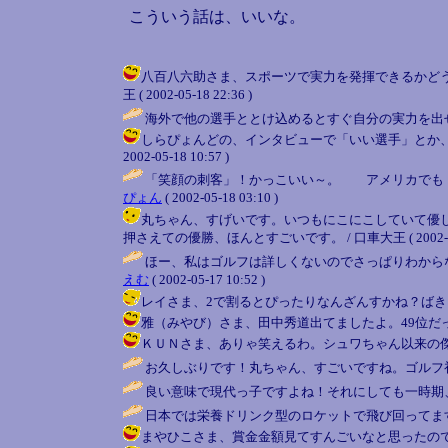
こういう話は、いいな。
八百八六助さま、スポーツで実力を発揮できるかどう
王 ( 2002-05-18 22:36 )
海外で他の選手ととけ込めるとすぐ自分の実力を出
しらぴょんどの、インタビューで「いい選手」とか、日
2002-05-18 10:57 )
「笑顔の刺客」！かっこいい～。 アメリカでも「
ぴょん
( 2002-05-18 03:10 )
丸ちゃん、すげいです。いつもにこにこしていて優し
押さえての優勝、ほんとすごいです。 / 口車大王 ( 2002-05-1
ほー、私はゴルフは詳しくないのでさっぱりわから
えむ
( 2002-05-17 10:52 )
レイさま、2で割るとぴったりなんざんすかね？ばきっ！ / 口車大
雅（みやび）さま、田中秀道出てましたよ。49位だったかな。こ
ＫＵＮさま、ありゃ笑えるわ。シュワちゃん以来の傑作ざんす。 /
お久しぶりです！丸ちゃん、すごいですね。ゴルフ
良い意味で現代っ子ですよね！それにしても一時期
日本では栄養ドリンク型のロケットで飛び回ってま
まやひこさま、賞金金額見てすんごいなと思ったのですが、やっ