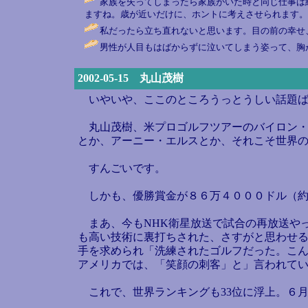
家族を失ってしまったら家族がいた時と同じ仕事は
ますね。歳が近いだけに、ホントに考えさせられます。 
私だったら立ち直れないと思います。目の前の幸せ
男性が人目もはばからずに泣いてしまう姿って、胸
2002-05-15 丸山茂樹
いやいや、ここのところうっとうしい話題ば
丸山茂樹、米プロゴルフツアーのバイロン・
とか、アーニー・エルスとか、それこそ世界
すんごいです。
しかも、優勝賞金が８６万４０００ドル（約
まあ、今もNHK衛星放送で試合の再放送や
も高い技術に裏打ちされた、さすがと思わせる
手を求められ「洗練されたゴルフだった。こ
アメリカでは、「笑顔の刺客」と」言われて
これで、世界ランキングも33位に浮上。６