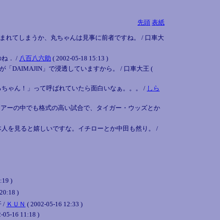
先頭
表紙
れてしまうか、丸ちゃんは見事に前者ですね。 / 口車大
ね． /
八百八六助
( 2002-05-18 15:13 )
MAJIN」で浸透していますから。 / 口車大王 (
ちゃん！」って呼ばれていたら面白いなぁ。。。 /
しら
ツアーの中でも格式の高い試合で、タイガー・ウッズとか
人を見ると嬉しいですな。イチローとか中田も然り。 /
:19 )
20:18 )
 /
ＫＵＮ
( 2002-05-16 12:33 )
 11:18 )