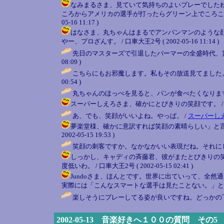
なみまるさま、見ていて気持ちのよいプレーでした
ころからアメリカの選手が打ったらグリーン上でころころ転
05-16 11:17 )
はなさま、丸ちゃんはまるでアンパンマンのような
やー、プロざんす。 / 口車大王2号 ( 2002-05-16 11:14 )
先日のマスターズで引退したパーマーの全盛時代、
08:09 )
こちらにもお邪魔します。私もその放送見てました
00:54 )
丸ちゃんのほっぺを見ると、パンが食べたくなりま
スーパーしえろさま、確かにとびきりの笑顔です。 / 口車大王2号
あ、でも、笑顔がいいよね。やっぱ。 /
スーパーし
夢楽堂様、確かに意訳すれば笑顔の素晴らしい」と言える
2002-05-15 19:53 )
笑顔の刺客ですか。なかなかいい表現だね。それにし
しっかし、キャディの斉藤君、彼がまたとびきりの
度低いわ。 / 口車大王2号 ( 2002-05-15 02:41 )
Jundoさま、ほんとです。世界に出ていって、全
実際には「こんなスマートな選手は見たことない。」と言っていました
楽しそうにプレーしてる姿が良いですね。どっかの
2002-05-13 音楽好きへ１００の質問 その5