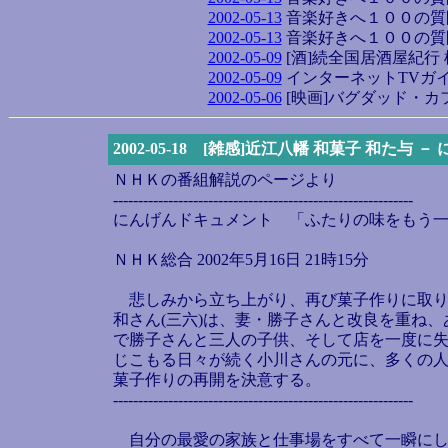
2002-05-13
音楽好きへ１００の質
2002-05-13
音楽好きへ１００の質
2002-05-09
[酒]続全国居酒屋紀行
2002-05-09
インターネットTVガ
2002-05-06
[映画]バグダッド・カ
2002-05-18 [雑感]近江八幡 和菓子 和た
ＮＨＫの番組解説のページより
------------------------------------------------------------
にんげんドキュメント 「ふたりの味をもう
ＮＨＫ総合 2002年5月16日 21時15分
悲しみから立ち上がり、再び菓子作りに取り
和さん(三六)は、妻・勝子さんと改良を重ね
で勝子さんと三人の子供、そして店を一度に
じこもる日々が続く小川さんの元に、多くの
菓子作りの再開を決意する。
------------------------------------------------------------
自分の最愛の家族と仕事場をすべて一瞬にし