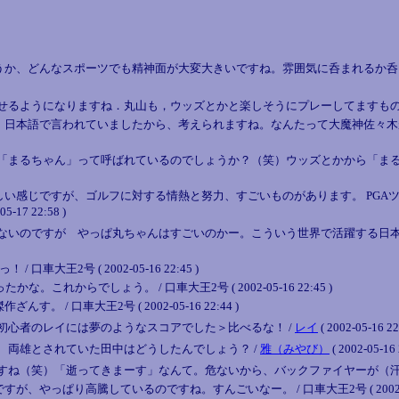
か、どんなスポーツでも精神面が大変大きいですね。雰囲気に呑まれるか呑ま
せるようになりますね．丸山も，ウッズとかと楽しそうにプレーしてますもの
本語で言われていましたから、考えられますね。なんたって大魔神佐々木が「DAI
まるちゃん」って呼ばれているのでしょうか？（笑）ウッズとかから「まる
い感じですが、ゴルフに対する情熱と努力、すごいものがあります。 PGA
7 22:58 )
ないのですが やっぱ丸ちゃんはすごいのかー。こういう世界で活躍する日本
王2号 ( 2002-05-16 22:45 )
れからでしょう。 / 口車大王2号 ( 2002-05-16 22:45 )
 口車大王2号 ( 2002-05-16 22:44 )
初心者のレイには夢のようなスコアでした＞比べるな！ /
レイ
( 2002-05-16 22
、両雄とされていた田中はどうしたんでしょう？ /
雅（みやび）
( 2002-05-16 
すね（笑）「逝ってきまーす」なんて。危ないから、バックファイヤーが（汗
ぱり高騰しているのですね。すんごいなー。 / 口車大王2号 ( 2002-05-16