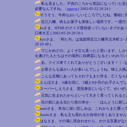
私も見ました。子供のころから世話になっていた近
必要なんですね。 /
ransyu
( 2002-05-22 20:24 )
そうそう、牛肉もおいしいところでしたね。番組に登場する町
近江八幡、肉もお菓子も美味しい場所です。一度行き
keさま、HTMLのクイズ普段使っていないタグが
口車大王 ( 2002-05-20 20:50 )
kyoさま、「和た与」は滋賀県近江八幡市玉木町２-３ Te
20 20:49 )
でじかめどの、よくぞ立ち直ったと思います。しか
を遂げた人たちはその場所に自縛霊になるといわれてい
あ、クイズ来てくれてありがとうございます！！ /
k
お客さんも温かい人が多いんでしょうね。味と人柄
こんな災難にあってもそれでもまた作る…亡くなら
とんぼさま、6歳を頭に、3歳と6か月のお子さんでした。いたたま
スーパーしえろさま、普段身近にいなくて、せいぜ
元気に生まれたからといって大きく育ってくれると
目の前にある当たり前の幸せ・・・ほんとうに慈しみ
asariさま、本当に深い悲しみは、これからまた襲ってくるのかも
Jundoさま、私も立ち直れるか自信が全くありません。 / 口車大
はなさま、その場に居合わせたら、かける言葉がないですね。 / 