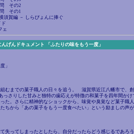
問 その2
問 その1
 横須賀編 － しらぴょんに捧ぐ
イド
フェ
与 － にんげんドキュメント 「ふたりの味をもう一度」
一度」
組むまでの菓子職人の日々を追う。 滋賀県近江八幡市で、創
、あっさりした甘みと独特の歯応えが特徴の和菓子を四年間か
失った。さらに精神的なショックから、味覚や臭覚など菓子職
人たちから「あの菓子をもう一度食べたい」という励ましの声
て失ってしまったとしたら、自分だったらどう感じるであろ