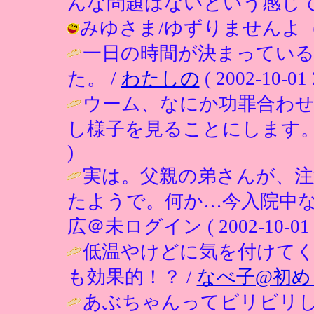
んな問題はないという感じです？ / ひ
みゆさま/ゆずりませんよ（笑） / ひ
一日の時間が決まってい
た。 /
わたしの
( 2002-10-01 
ウーム、なにか功罪合わ
し様子を見ることにします。
)
実は。父親の弟さんが、注
たようで。何か…今入院中な
広＠未ログイン ( 2002-10-01 2
低温やけどに気を付けて
も効果的！？ /
なべ子@初め
あぶちゃんってビリビリし