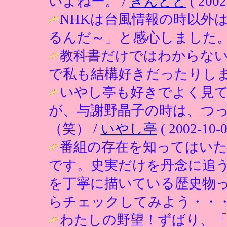
いよねー。 /
きんとと
( 2002
NHKは台風情報の時以外
るんだ～」と感心しました。
教科書だけではわからな
で私も結構好きだったりしま
いやし亭も好きでよく見
が、与謝野晶子の時は、つ
（笑） /
いやし亭
( 2002-10-0
番組の存在を知ってはい
です。史実だけを丹念に追
を丁寧に描いている歴史物
らチェックしてみよう・・・
わたしの野望！ずばり、