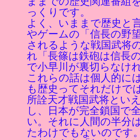
ままでの歴史関連番組
っくりです。
よく、いままで歴史と
やゲームの「信長の野
されるような戦国武将
れ「長篠は鉄砲は信長
で小早川が裏切らなけ
これらの話は個人的に
も歴史ってそれだけで
所詮天才戦国武将とい
し、日本が完全鎖国で
い。それに人間の半分
たわけでもないのです