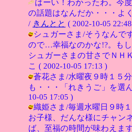
はーい！わかったわ。今度
の話題はなんだか・・・よくわ
/
きんとと
( 2002-10-05 22:48
シュガーさま/そうなんで
ので…幸福なのかな!?。も
シュガーさまの甘さでＮＨＫ
こ ( 2002-10-05 17:13 )
蒼花さま/水曜夜９時１５
も・・・「れきうご」を選んでく
10-05 17:05 )
織姫さま/毎週水曜日９時
お子様、だんな様にチャン
ば、至福の時間が味わえます（笑） / 