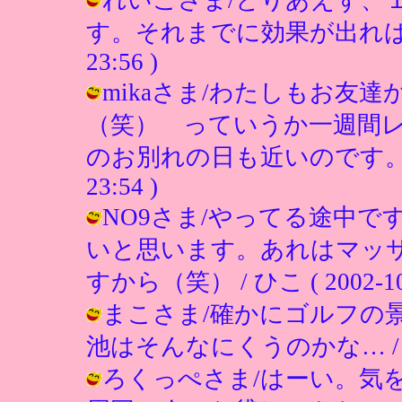
す。それまでに効果が出れば良いです
23:56 )
mikaさま/わたしもお友
（笑） っていうか一週間
のお別れの日も近いのです。ううっ（
23:54 )
NO9さま/やってる途中
いと思います。あれはマッ
すから（笑） / ひこ ( 2002-10-0
まこさま/確かにゴルフの
池はそんなにくうのかな… / ひこ ( 
ろくっぺさま/はーい。気