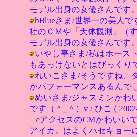
モデル出身の女優さんです。 / ひこ (
bBlueさま/世界一の美
社のＣＭや「天体観測」（
モデル出身の女優さんです。 / ひこ (
いやし亭さま/私はホース
もあっけないとはびっくりでした！ / 
れいこさま/そうですね、
かパフォーマンスあるんでしょうか？ /
めいさま/ジャスミンかわ
です（＾_＾）v / ひこ ( 2002-10
eアクセスのCMかわいい
アイカ。はよくハセキョー