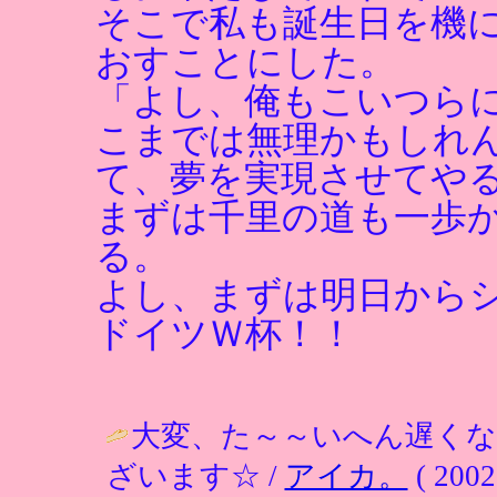
そこで私も誕生日を機
おすことにした。
「よし、俺もこいつら
こまでは無理かもしれ
て、夢を実現させてや
まずは千里の道も一歩
る。
よし、まずは明日からシ
ドイツＷ杯！！
大変、た～～いへん遅く
ざいます☆ /
アイカ。
( 2002