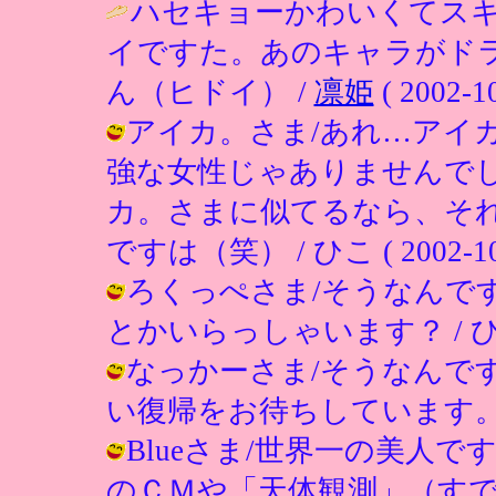
ハセキョーかわいくてス
イですた。あのキャラがド
ん（ヒドイ） /
凛姫
( 2002-10
アイカ。さま/あれ…アイ
強な女性じゃありませんでし
カ。さまに似てるなら、そ
ですは（笑） / ひこ ( 2002-10-0
ろくっぺさま/そうなんで
とかいらっしゃいます？ / ひこ ( 2
なっかーさま/そうなんで
い復帰をお待ちしています。 / ひこ (
Blueさま/世界一の美人
のＣＭや「天体観測」（す