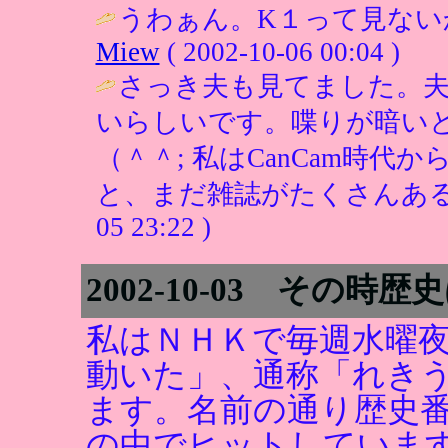
うわぁん。K１って見ない
Miew
( 2002-10-06 00:04 )
さっき夫も見てました。
いらしいです。喋りが暗い
（＾＾; 私はCanCam時
と、まだ雑誌がたくさんある
05 23:22 )
2002-10-03 その時
私はＮＨＫで毎週水曜
動いた」、通称「れき
ます。名前の通り歴史
の中でヒットしていま