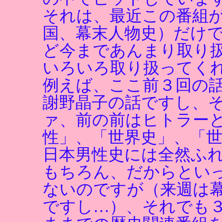
それは、最近この番組
国、幕末人物史）だけ
ど今まであんまり取り
いろいろ取り扱ってく
例えば、ここ前３回の
謝野晶子の話ですし、
ァ、前の前はヒトラー
性」、「世界史」、「
日本男性史には全然ふ
もちろん、だからとい
ないのですが（来週は
ですし…）、それでも