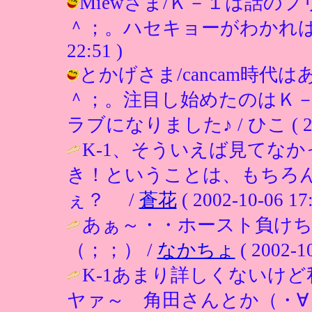
Miewさま/Ｋ－１は話の
＾；。ハセキョーがわかればいいので
22:51 )
とかげさま/cancam時
＾；。注目し始めたのはＫ
ラブになりました♪ / ひこ ( 2002-
K-1、そういえば見てな
き！ということは、もちろ
ぇ？ /
蒼花
( 2002-10-06 17:
あぁ～・・ホースト負け
（；；） /
なかちょ
( 2002-10
K-1あまり詳しくないけど
ヤァ～ 角田さんとか（・∀・