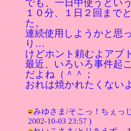
でも、一日中使うとい
１０分、１日２回まで
た。
連続使用しようかと思
り…
けどホント頼むよアブ
最近、いろいろ事件起
だよね（＾＾；
おれは焼かれたくない
みゆさま/そこっ！ちぇっじ
2002-10-03 23:57 )
れいこさま/とりあえず、