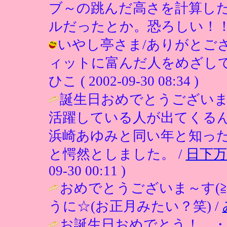
ブ～の跳んだ高さを計算し
ルだったとか。恐ろしい！！ / ひこ (
いやし亭さま/ありがとご
ィットに富んだ人をめざして
ひこ ( 2002-09-30 08:34 )
誕生日おめでとうござい
活躍している人が出てくる
浜崎あゆみと同い年と知っ
と愕然としました。 /
日下万
09-30 00:11 )
おめでとうございま～す(≧
うに☆(お正月みたい？笑) /
お誕生日おめでとう！ ・