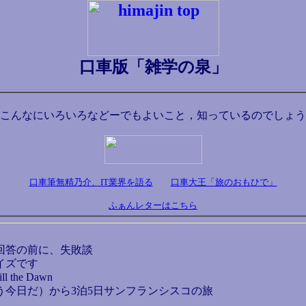
口車版「雑学の泉」
こんなにいろいろなどーでもよいこと，知っているのでしょう
口車筆無精乃介、IT業界を語る
口車大王「旅のおもひで」
ふぁんレターはこちら
回答の前に、失敗談
イズです
ll the Dawn
う今日だ）から3泊5日サンフランシスコの旅