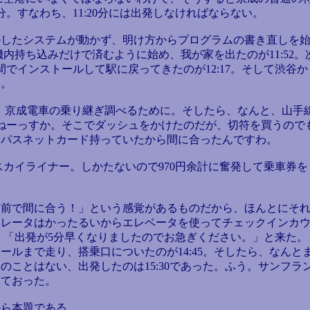
分。すなわち、11:20分には出発しなければならない。
したシステムが動かず、明け方からプログラムの書き直しを
機内持ち込みだけで済むように始め、我が家を出たのが11:52。
でインストールして駅に戻ってきたのが12:17。そして渋谷か
た。
よ。京成電車の乗り継ぎ調べるために。そしたら、なんと、山手
発ではねーっすか。そこでダッシュをかけたのだが、切符を買うので
、パスネットカード持っていたから間に合ったんですわ。
スカイライナー。しかたないので970円余計に奮発して乗車券を
分前で間に合う！」という感覚があるものだから、ほんとにそ
カレータはかったるいからエレベータを使ってチェックインカ
と、「出発が5分早くなりましたのでお急ぎください。」と来た。
ルまで走り、搭乗口についたのが14:45。そしたら、なんと
ことはない、出発したのは15:30であった。ふう。サンフラ
いておった。
ら本題である。