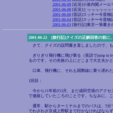
2001-06-09
[近況]小泉内閣メール
2001-06-08
[近況]とっっっっっ
2001-06-06
[昔話]スッチー今昔物
2001-06-04
[昔話]スッチー今昔物
2001-06-03
[旅行記]東京一筆書
2001-06-22 [旅行記]クイズの正解回答の前
さて、クイズの設問書き直しましたので、も
ぎりぎり飛行機に飛び乗る（英語でjump i
るのです。その失敗の上にどこまで大丈夫か
口車、飛行機に、それも国際線に乗り遅れた
1回目：
今から11年前の3月、まだ成田空港のアクセ
で連絡していたころのことです。ちなみに、
通常、駅からターミナルまでのバスは、5分
でわざわざ京成上野駅まで行かなければならず