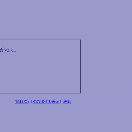
かねぇ。
(総目次)
[次の10件を表示]
表紙