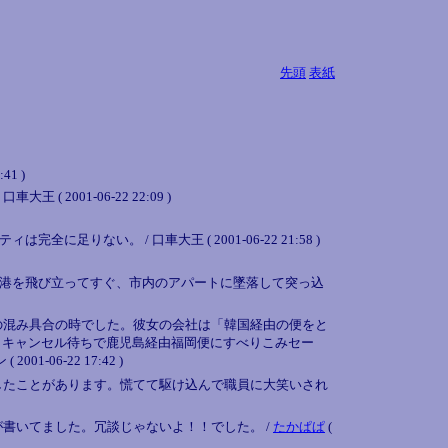
先頭
表紙
:41 )
01-06-22 22:09 )
。 / 口車大王 ( 2001-06-22 21:58 )
港を飛び立ってすぐ、市内のアパートに墜落して突っ込
の混み具合の時でした。彼女の会社は「韓国経由の便をと
、キャンセル待ちで鹿児島経由福岡便にすべりこみセー
6-22 17:42 )
したことがあります。慌てて駆け込んで職員に大笑いされ
書いてました。冗談じゃないよ！！でした。 /
たかぱぱ
(