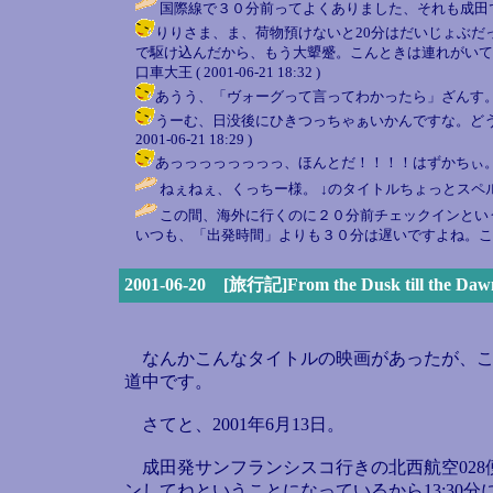
国際線で３０分前ってよくありました、それも成田
りりさま、ま、荷物預けないと20分はだいじょぶだ
で駆け込んだから、もう大顰蹙。こんときは連れがいて
口車大王 ( 2001-06-21 18:32 )
あうう、「ヴォーグって言ってわかったら」ざんす。 / 口車大王 
うーむ、日没後にひきつっちゃぁいかんですな。どう
2001-06-21 18:29 )
あっっっっっっっっ、ほんとだ！！！！はずかちぃ。りりさま、あ
ねぇねぇ、くっちー様。 ↓のタイトルちょっとスペ
この間、海外に行くのに２０分前チェックインとい
いつも、「出発時間」よりも３０分は遅いですよね。こ
2001-06-20 [旅行記]From the Dusk till the Daw
なんかこんなタイトルの映画があったが、こ
道中です。
さてと、2001年6月13日。
成田発サンフランシスコ行きの北西航空028便
ンしてねということになっているから13:30