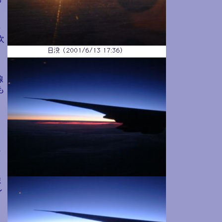
始
次
線
も
れ
ウ
ま
ン