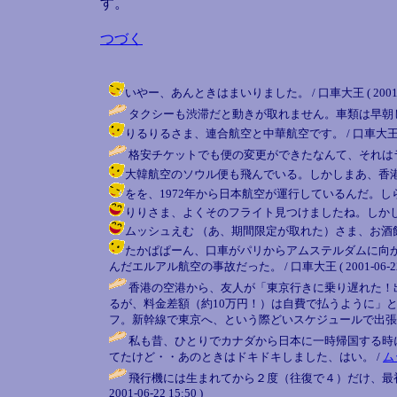
す。
つづく
いやー、あんときはまいりました。 / 口車大王 ( 2001-06-
タクシーも渋滞だと動きが取れません。車類は早朝し
りるりるさま、連合航空と中華航空です。 / 口車大王 ( 2001
格安チケットでも便の変更ができたなんて、それは
大韓航空のソウル便も飛んでいる。しかしまあ、香港線は週2
をを、1972年から日本航空が運行しているんだ。しらなかった。
りりさま、よくそのフライト見つけましたね。しかし香港と
ムッシュえむ （あ、期間限定が取れた）さま、お酒飲んでた? / 
たかぱぱーん、口車がパリからアムステルダムに向
んだエルアル航空の事故だった。 / 口車大王 ( 2001-06-22 2
香港の空港から、友人が「東京行きに乗り遅れた！
るが、料金差額（約10万円！）は自費で払うように」
フ。新幹線で東京へ、という際どいスケジュールで出張に間に合い
私も昔、ひとりでカナダから日本に一時帰国する時
てたけど・・あのときはドキドキしました、はい。 /
ム
飛行機には生まれてから２度（往復で４）だけ、最
2001-06-22 15:50 )