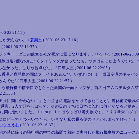
23 21:11 )
か乗らない。 /
夢楽堂
( 2001-06-23 17:16 )
-06-23 11:37 )
ラッキー！どこの航空会社か密かに気になります。 /
りるりる
( 2001-06-23 00
便なのによくタイミングが合ったなぁ。つきはあったようですね。 / 口車大王 ( 20
こりゃ盲点だな。 / 口車大王 ( 2001-06-22 22:05 )
鹿児島の間にフライトあるんだ。いずれにせよ、成田空港のキャパシティは完全に足りない
口車大王 ( 2001-06-22 21:57 )
かう飛行機の搭乗口でもらった新聞の一面トップが、前の日アムステルダム空
1:55 )
出張に間に合わない！」と半泣きの電話をかけてきたことが。連休前で最高
と通告。2人で頭をしぼって、その日のうちに日本に入れば何とかなると踏み
ました。Ｊｕｍｐ Ｉｎはやっぱり考え物です。 / りり＠未ログイン ( 2001-0
にロビーでくつろいでたら、いきなり私の乗る便のドアがしまってびっくり
ッシュえむ
( 2001-06-22 16:37 )
初の時に帰りの飛行機の中での新聞で着陸に失敗した飛行機事故のニュースが