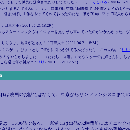
で。でもって係員に誘導されたりしてました・・・。 /
りるりる
( 2001-06-21 
ったりするんですね。ぢつは、口車羽田空港の国際線で15分前というのをやっ
、引き延ばし工作をやってくれておったのだな。彼が矢面に立って職員からも
( 2001-06-21 18:29 )
もスタートレックヴォイジャーを見ながら書いていたのがいかんかった。ヴォー
りがとさん！ / 口車大王 ( 2001-06-21 18:24 )
ルミスが…。ひょっとして何かに引っかけてるんだったら、ごめんね。 /
りり
うのをやらかしました…。（ただし、香港。）カウンターのお姉さんに、ちょ
こら辺に何か鍵が？ /
りり
( 2001-06-21 17:57 )
n
れは映画のお話ではなくて、東京からサンフランシスコまで
は、15:30発である。一般的には出発の2時間前にはチェック
分に空港にいなくてはならないわけで、そうすると京成の普通の