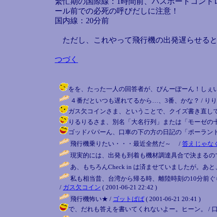
繁忙期の国際線：1時間前、パスポートコント
ール前での必死の呼びだしに注意！
国内線：20分前
ただし、これやって飛行機の出発遅らせると
つづく
をを、たった一人の回答者が、ぴんーぽーん！しぇいかい！（copyr
４番だといつも遅れてるから…、3番、かな？ / りり＠未ログイン
ガス欠コインさま、ということで、クイズ書き直してみました
りるりるさま、別名「大名行列」または「モーゼの十戒」ざんすね。
ゴッドパパーん、口車の下の方の日記の「ポーランドへの道 後
飛行機乗りたい・・・最近全然だ～ /
答えじゃな
現実的には、出発も到着も機材調達具合で決まるので
あ、もちろんCheck in は済ませていましたが。
私も相当昔、台湾から帰る時、離陸時刻の10分前ぐ
/
ガス欠コイン
( 2001-06-21 22:42 )
飛行機怖い★ /
ゴットぱぱ
( 2001-06-21 20:41 )
で、だれも答えを書いてくれないよー。ヒーン。 / 口車大王 ( 2