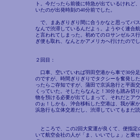
ト。今だったら前後に特急が出ているけれど、
いたのが出発時刻の40分前でした。
で、まあぎりぎり間に合うかなと思ってバス
なんで渋滞しているんだよぅ。ようやく連合航
と言われてしまった。初めてのロサンゼルス行
ぎ便も取れ、なんとかアメリカへ行けたので
２回目：
口車、空いていれば羽田空港から車で30分足
のですが、時間ぎりぎりでタクシーを奮発し
ったらご存知ですが、蒲田で京浜急行と平面交
くっていた。そしたらなんと！30分も踏み切
物を預ける必要が出てしまって、それだとアウ
のぉ！しかも、沖合移転した空港は、我が家
浜急行も立体交差だし、渋滞していてもまだ
ところで、この2回大変運が良くて、便指定
いて航空会社の人が「ま、いいでしょ」と乗