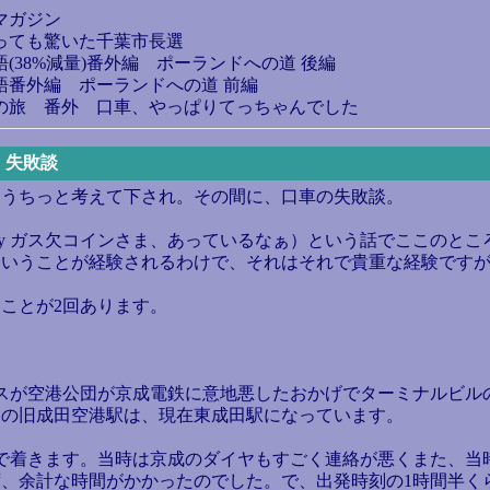
マガジン
っっても驚いた千葉市長選
語(38%減量)番外編 ポーランドへの道 後編
語番外編 ポーランドへの道 前編
きの旅 番外 口車、やっぱりてっちゃんでした
に、失敗談
うちっと考えて下され。その間に、口車の失敗談。
n by ガス欠コインさま、あっているなぁ）という話でここの
ということが経験されるわけで、それはそれで貴重な経験です
ことが2回あります。
スが空港公団が京成電鉄に意地悪したおかげでターミナルビル
この旧成田空港駅は、現在東成田駅になっています。
で着きます。当時は京成のダイヤもすごく連絡が悪くまた、当
、余計な時間がかかったのでした。で、出発時刻の1時間半く