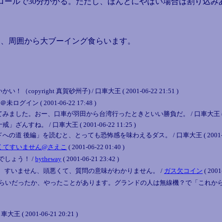
ロールで30分かかる。ただし、ほんとにやばい場合は割り込
、周囲から大ブーイング食らいます。
ight 真賀砂州子) / 口車大王 ( 2001-06-22 21:51 )
 ( 2001-06-22 17:48 )
。おー、口車が羽田から台湾行ったときといい勝負だ。 / 口車大王 ( 2001-06
 / 口車大王 ( 2001-06-22 11:25 )
編」を読むと、とっても恐怖感を味わえるダス。 / 口車大王 ( 2001-06-22
くてすいません@さえこ
( 2001-06-22 01:40 )
しょう！ /
bytheway
( 2001-06-21 23:42 )
あと、すいません、頭悪くて、質問の意味がわかりません。 /
ガス欠コイン
( 2001
らいだったか、やったことがあります。グランドの人は無線機？で「これから◯◯
001-06-21 20:21 )