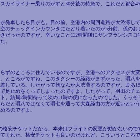
スカイライナー乗りのがすと30分後の特急で、これだと都合4
が発車したら目が点。目の前、空港内の周回道路が大渋滞して
空のチェックインカウンタにたどり着いたのが5分前。係のお
きだったのですが、幸いなことに2時間後にサンフランシスコ
した。
らずのところに住んでいるのですが、空港へのアクセスが大変
た。ところがですね、このタクシーの経路がまずかった。環八
差している。したがって朝なんか大渋滞するのですが、まあ1
りで足止めをくってしまったのですよ。したがって、羽田のチェ
ト。結局2時間待って次の11時の便になったのでした。くっそう
からだと環八ではなくて環七を通って大森経由の方が近いとい
読めるのですよ。
の格安チケットだから、本来はフライトの変更が効かないので
せてくれた。格安チケットも良いのだけれど、こういうところ