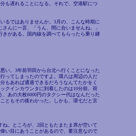
5分も遅れることになる。それで、空港駅につ
いるではありませんか。3月の、こんな時期に
じさんに一言、「うん、間に合いませんね。」
行きがある。国内線を調べてもらったら乗り継
悪い。3年前羽田から台北へ行くことになった
を行ってしまったのですよ。環八は周辺の人だ
5分もあれば通過できるだろうなんてたかをく
ックインカウンタに到着したのは10分前。荷
、あの大枚6000円のタクシー代はなんだった
うこともその後わかった。しかも、環七だと京
すね。ところが、2回ともたまたま席が空いて
で偉い目にあうことがあるので、要注意なので