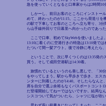
急を使っていくとなると口車家からは2時間10
しかーし、前日お客のところにインストール
めて、終わったのが11:15。ここから荷造りを
の駅で下車してお客のところへ立ち寄り、3分間
ら山手線外回りで日暮里へ向かったのであっ
ここで口車、初めてSkyWebを使いました
13:10に着くのに空港行きの特急は13:10
たついて間一髪アウト。後で冷静に考えたら
ということで、次に早くつくのは13:35発の
買う。そして成田空港駅は14:30着。
旅慣れているというのも善し悪しで、「30
をやってしまう。駅から早歩きで歩き、エス
ンターに到着したのが14:40。そしたらなん
席を自分で選ぶ余裕もなくパスポートコントロー
だ登場開始してねーではないですか。結局なんの
シスコついて気がついたら、シャツに塩が吹
思わず長い前書きになってしまった。ここか