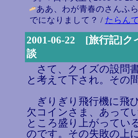
ああ、わが青春のさんふら
でになりまして？ /
たらん
2001-06-22 [旅
談
さて、クイズの設問書
と考えて下され。その
ぎりぎり飛行機に飛び乗る（
欠コインさま、あって
ところ盛り上がってい
のです。その失敗の上