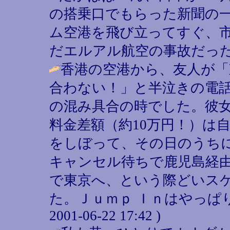
の搭乗口でもらった新聞の
ム空港を飛び立ってすぐ、
だエルアル航空の事故だった。 / 口車
香港の空港から、友人が「
合わない！」と半泣きの電
の混み具合の時でした。彼
料金差額（約10万円！）は
をしぼって、その日のうち
キャンセル待ちで鹿児島経
で東京へ、という際どいス
た。Ｊｕｍｐ Ｉｎはやっぱり
2001-06-22 17:42 )