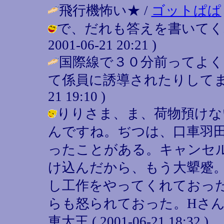
飛行機怖い★ /
ゴットぱぱ
で、だれも答えを書いてくれ
2001-06-21 20:21 )
国際線で３０分前ってよ
て係員に誘導されたりしてま
21 19:10 )
りりさま、ま、荷物預けな
んですね。ぢつは、口車羽田
ったことがある。キャンセル
け込んだから、もう大顰蹙
し工作をやってくれておっ
らも怒られておった。Hさん
車大王 ( 2001-06-21 18:32 )