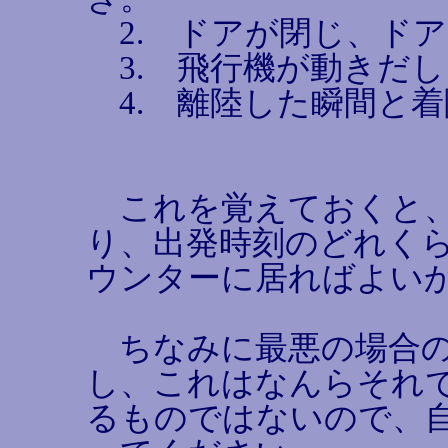
2. ドアが閉じ、ド
3. 飛行機が動きだ
4. 離陸した瞬間と着
これを覚えておくと、
り、出発時刻のどれく
ウンターに居ればよい
ちなみに最悪の場合の
し、これはなんらそれ
るものではないので、