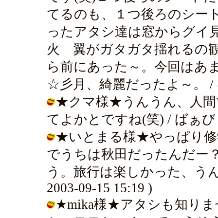
てるのも、１つ後ろのシート
ったアタシ達は窓からグイ見
火 翼がガタガタ揺れるの
ら前にあった～。今回はあ
☆彡月、綺麗だったよ～。 / ばぁびぃ 
★クマ様★うんうん、人間
てよかとですね(笑) / ばぁびぃ ( 2
★いとまる様★やっぱり修
でうちは秋田だったんだー
う。旅行は楽しかった、うん。
2003-09-15 15:19 )
★mika様★アタシも知り