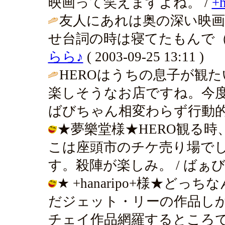
映画って笑えますよね。 /
+h
友人にあれは奥の深い映
せ台詞の時は寝てたもんで（
らら♪
( 2003-09-25 13:11 )
HEROはうちの息子が観
楽しそうなお店ですね。今
ばびちゃん相変わらず行動的
★夢樂堂様★HERO観る
こは座頭市のチケ売り場で
す。殺陣が楽しみ。 / ばぁびぃ ( 20
★ +hanaripo+様★
だジェット・リーの作品し
チェイ作品網羅するところで