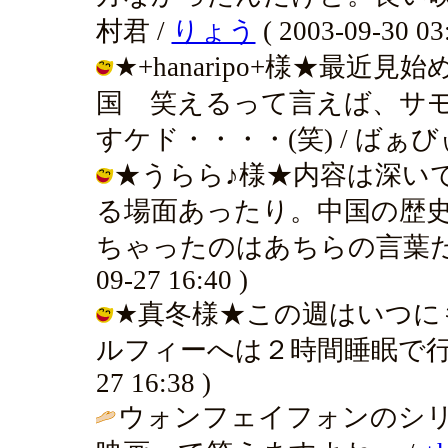
村君 /
りょう
( 2003-09-30 03:
★+hanaripo+様★最
国 笑えるって言えば、サ
すケド・・・・(笑) / ばぁびぃ ( 2
★うらら♪様★内容は深い
る場面あったり。中国の歴
ちゃったのはあちらの言葉だからか
09-27 16:40 )
★真冬様★この週はいつに
ルフィーへは２時間睡眠で行きました
27 16:38 )
ウォンフェイフォンのシ