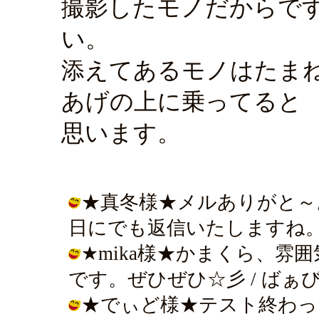
撮影したモノだからで
い。
添えてあるモノはたま
あげの上に乗ってると
思います。
★真冬様★メルありがと～
日にでも返信いたしますね。 / ばぁび
★mika様★かまくら、雰
です。ぜひぜひ☆彡 / ばぁびぃ ( 2
★でぃど様★テスト終わっ