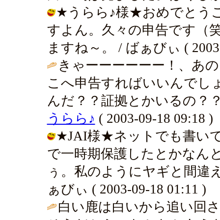
★うらら♪様★おめでとう
すよん。久々の申告です（
ますね～。 / ばぁびぃ ( 2003-09
きゃーーーーーー！、あの
こへ申告すればいいんでし
んだ？？証拠とかいるの？？
うらら♪
( 2003-09-18 09:18 )
★JAI様★ネットでも書
で一時期保護したとかなん
ぅ。私のようにヤギと間違え
ぁびぃ ( 2003-09-18 01:11 )
白い鹿は白いから追い回