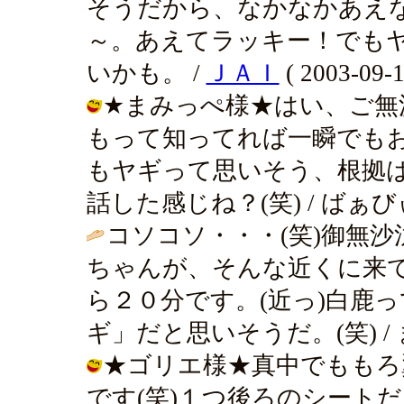
そうだから、なかなかあえ
～。あえてラッキー！でも
いかも。 /
ＪＡＩ
( 2003-09-1
★まみっぺ様★はい、ご無
もって知ってれば一瞬でも
もヤギって思いそう、根拠
話した感じね？(笑) / ばぁびぃ ( 2
コソコソ・・・(笑)御無
ちゃんが、そんな近くに来て
ら２０分です。(近っ)白鹿
ギ」だと思いそうだ。(笑) / まみっぺ
★ゴリエ様★真中でももろ
です(笑)１つ後ろのシート