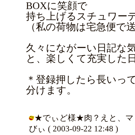
BOXに笑顔で
持ち上げるスチュワー
（私の荷物は宅急便で送
久々にながーい日記な
と、楽しくて充実した
＊登録押したら長いっ
分けます。
★でぃど様★肉？えと、マッ
びぃ ( 2003-09-22 12:48 )