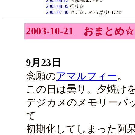
2003-08-12
阿修羅城の瞳☆
2003-08-05
祭り☆
2003-07-30
セミ☆←やっぱりOD2☆
2003-10-21 おまとめ☆
9月23日
念願の
アマルフィー
。
この日は曇り。夕焼け
デジカメのメモリーバ
て
初期化してしまった阿