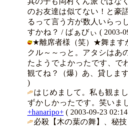
其の子も岡村くん派ではな
のお友達は似てない！と豪
るって言う方が数人いらっ
すかね？ / ばぁびぃ ( 2003-09-2
★離席者様（笑）★舞ます
クル～～っと。アタシはあ
たようでよかったです、で
観てね？（爆）あ、貸します（笑） /
)
はじめまして。私も観まし
ずかしかったです。笑いまし
+hanaripo+
( 2003-09-23 02:14
必殺【木の葉の舞】、秘技