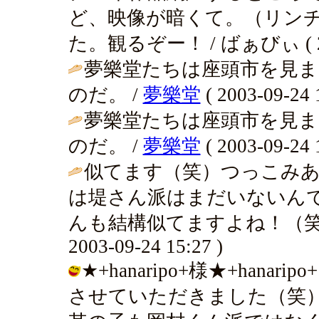
ど、映像が暗くて。（リンチ
た。観るぞー！ / ばぁびぃ ( 2003
夢樂堂たちは座頭市を見
のだ。 /
夢樂堂
( 2003-09-24 
夢樂堂たちは座頭市を見
のだ。 /
夢樂堂
( 2003-09-24 
似てます（笑）つっこみ
は堤さん派はまだいないん
んも結構似てますよね！（笑
2003-09-24 15:27 )
★+hanaripo+様★+ha
させていただきました（笑