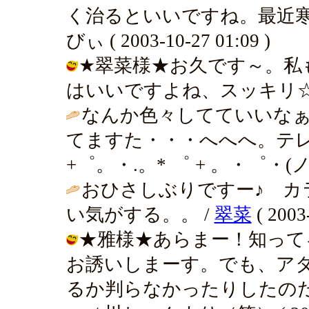
く治るといいですね。最近寒
びぃ ( 2003-10-27 01:09 )
★翠菜様★お久です～。私
はいいですよね、スッキリ☆彡 / ばぁ
なんか色々してていいなぁ
てますた・・・へへへ。テレ
+゜。・.。* ゜ + 。・゜・(ノД
おひさしぶりですー♪ カ
い気がする。。 /
翠菜
( 2003
★雅様★あらまー！知って
お誘いしまーす。でも、ア
るか判らなかったりしたのだ。 / ばぁ