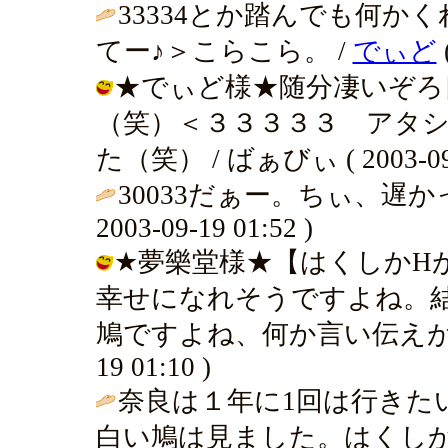
33334とか踏んでも何か
てー♪＞こらこら。 /
でぃど
★でぃど様★随分凄いぞろ
（笑）＜３３３３３ アタ
た（笑） / ばぁびぃ ( 2003-09-1
30033だぁー。ちぃ、遅かっ
2003-09-19 01:52 )
★夢樂堂様★【はくしかH
幸せになれそうですよね。
鳩ですよね、何か言い伝えがあるの
19 01:10 )
奈良は１年に1回は行きた
白い鳩は見ました。はくしか