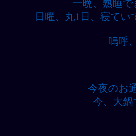
一晩、熟睡で
日曜、丸1日、寝てい
嗚呼
今夜のお
今、大鍋