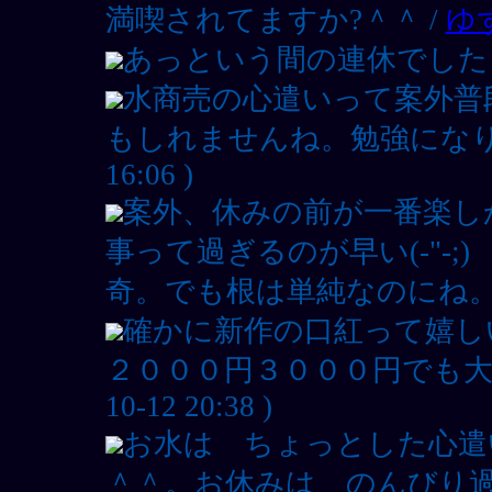
満喫されてますか?＾＾ /
ゆ
あっという間の連休でした・
水商売の心遣いって案外普
もしれませんね。勉強になり
16:06 )
案外、休みの前が一番楽しか
事って過ぎるのが早い(-"-
奇。でも根は単純なのにね。w
確かに新作の口紅って嬉し
２０００円３０００円でも大
10-12 20:38 )
お水は ちょっとした心遣
＾＾。お休みは のんびり過ごし