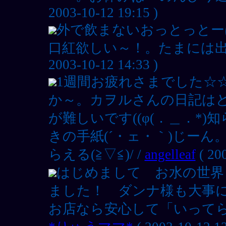
2003-10-12 19:15 )
外で飲まないおっとっとー
口紅欲しい～！。たまには出
2003-10-12 14:33 )
1週間お疲れさまでした☆
か～。カヲルさんの日記は
が難しいです((φ(．＿．*
きの手紙(´・ェ・｀)じー
らえる(≧▽≦)/ /
angelleaf
( 200
はじめまして お水の世界
ました！ ダンナ様も大事
お店なら安心して「いって