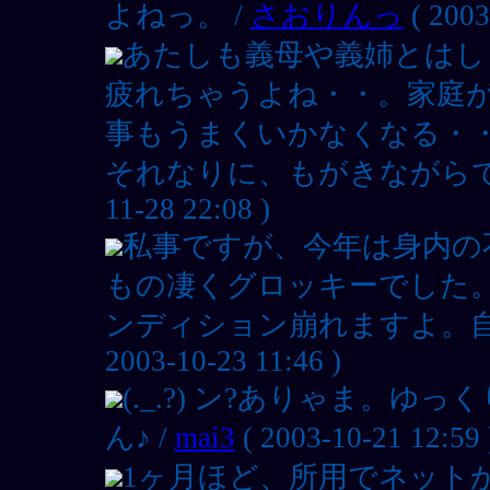
よねっ。 /
さおりんっ
( 2003
あたしも義母や義姉とはし
疲れちゃうよね・・。家庭
事もうまくいかなくなる・
それなりに、もがきながらで
11-28 22:08 )
私事ですが、今年は身内の
もの凄くグロッキーでした
ンディション崩れますよ。自
2003-10-23 11:46 )
(._.?) ン?ありゃま。
ん♪ /
mai3
( 2003-10-21 12:59 
1ヶ月ほど、所用でネット