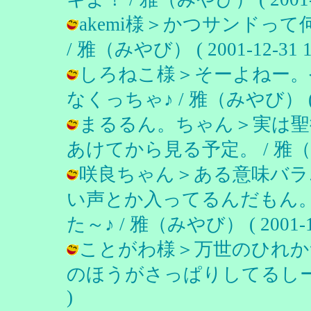
akemi様＞かつサンドっ
/ 雅（みやび） ( 2001-12-31 12
しろねこ様＞そーよねー。
なくっちゃ♪ / 雅（みやび） ( 200
まるるん。ちゃん＞実は聖
あけてから見る予定。 / 雅（みやび） 
咲良ちゃん＞ある意味バラ
い声とか入ってるんだもん
た～♪ / 雅（みやび） ( 2001-12-
ことがわ様＞万世のひれか
のほうがさっぱりしてるしー♪ / 雅
)