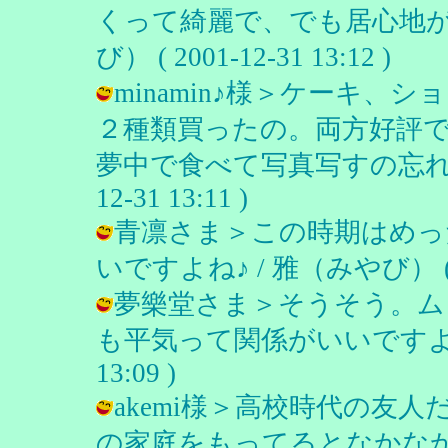
くって綺麗で、でも居心地が
び） ( 2001-12-31 13:12 )
minamin♪様＞ケーキ
２種類買ったの。両方好評
夢中で食べて写真写すの忘れちゃっ
12-31 13:11 )
青凛さま＞この時期はめっ
いですよね♪ / 雅（みやび） ( 200
夢樂堂さま＞そうそう。ム
も平気って関係がいいですよねー。 
13:09 )
akemi様＞高校時代の友
の家庭をもってるとなかな