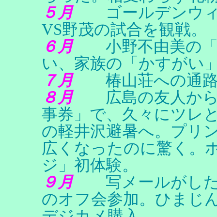
５月
ゴールデンウィ
VS野茂の試合を観戦。
６月
小野不由美の「十
い、家族の「かすがい
７月
椿山荘への通路
８月
広島の友人から送
事券」で、久々にツレ
の軽井沢避暑へ。プリ
広くなったのに驚く。
ジ」初体験。
９月
写メールがしたく
のオフ会参加。ひまじ
デジカメ購入。