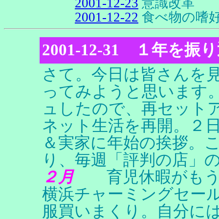
2001-12-23
意識改革
2001-12-22
食べ物の嗜
2001-12-31 １年を振
さて。今日は皆さんを
ってみようと思います
ュしたので、再セット
ネット生活を再開。２
＆実家に年始の挨拶。
り、毎週「評判の店」
２月
育児休暇がもうす
横浜チャーミングセー
服買いまくり。自分に