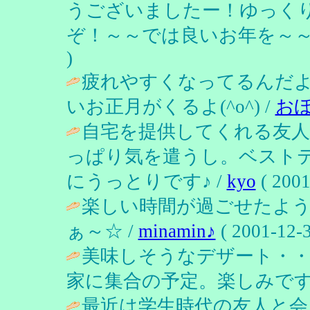
うございましたー！ゆっく
ぞ！～～では良いお年を～～♪
)
疲れやすくなってるんだ
いお正月がくるよ(^o^) /
お
自宅を提供してくれる友
っぱり気を遣うし。ベスト
にうっとりです♪ /
kyo
( 2001
楽しい時間が過ごせたよ
ぁ～☆ /
minamin♪
( 2001-12-3
美味しそうなデザート・・
家に集合の予定。楽しみです
最近は学生時代の友人と会