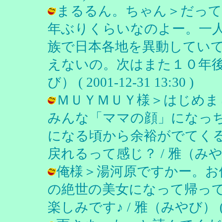
まるるん。ちゃん＞だって
年ぶりくらいなのよー。一
族で日本各地を異動してい
えないの。次はまた１０年後
び） ( 2001-12-31 13:30 )
ＭＵＹＭＵＹ様＞はじめま
みんな「ママの顔」になっ
になる頃から余裕がでてく
戻れるって感じ？ / 雅（みやび） ( 
俺様＞湯河原ですかー。お
の絶世の美女になって帰っ
楽しみです♪ / 雅（みやび） ( 200