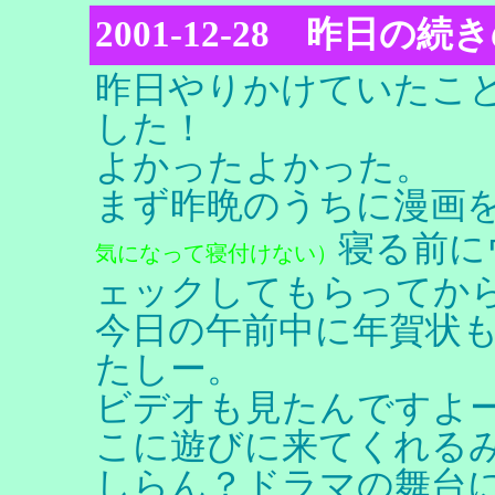
2001-12-28 昨日の続
昨日やりかけていたこ
した！
よかったよかった。
まず昨晩のうちに漫画
寝る前に
気になって寝付けない）
ェックしてもらってか
今日の午前中に年賀状
たしー。
ビデオも見たんですよ
こに遊びに来てくれる
しらん？ドラマの舞台