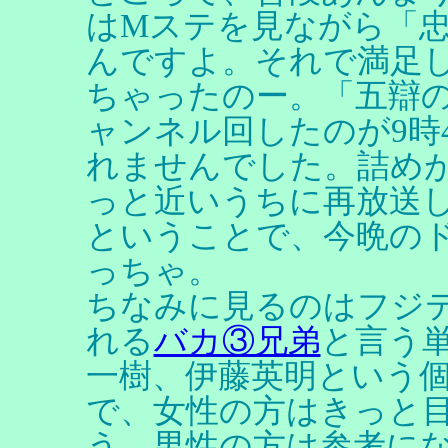
はMステを見ながら「
んですよ。それで満足
ちゃったのー。「五辯
ャンネル回したのが9時
れませんでした。詰め
っと近いうちに再放送
ということで、今晩の
っちゃ。
ちなみに見るのはフジ
れる
バカ③兄弟
と言う
一樹、伊藤英明という
で、女性の方はきっと
う。男性の方は参考に