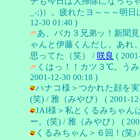
チも今日は大掃除になっちゃ
_-;)）。疲れたヨ～～～明日
12-30 01:40 )
あ、バカ３兄弟ッ！新聞見
ゃんと伊藤くんだし。あれ
思ってた（笑） /
咲良
( 2001-
くはっ！！カツ３℃。うみ
2001-12-30 00:18 )
ハナコ様＞つかれた顔を実
(笑) / 雅（みやび） ( 2001-12-2
JAI様＞私とくるみちゃ
ー。(笑) / 雅（みやび） ( 2001-1
くるみちゃん＞６回！(笑) / 雅（み