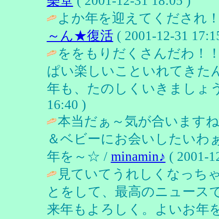
樂堂
( 2001-12-31 18:05 )
よか年を迎えてくだされ！
～ん★復活
( 2001-12-31 17:15
ををもりだくさんだわ！
ぱい楽しいこといれてきた
年も、たのしくいきましょう
16:40 )
本当だぁ～気が合いますね～ヽ
＆ベビーにお会いしたいわ
年を～☆ /
minamin♪
( 2001-12
見ていてうれしくなっち
とをして、最高のニュースで
来年もよろしく。よいお年を