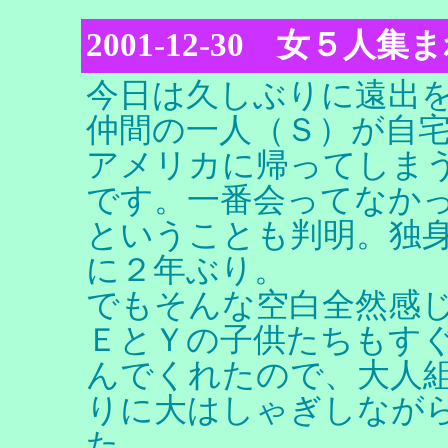
2001-12-30 女５人集
今日は久しぶりに遠出
仲間の一人（Ｓ）が自
アメリカに帰ってしま
です。一番会ってなか
ということも判明。独
に２年ぶり。
でもそんな空白全然感
ＥとＹの子供たちもす
んでくれたので、大人
りに大はしゃぎしなが
た。