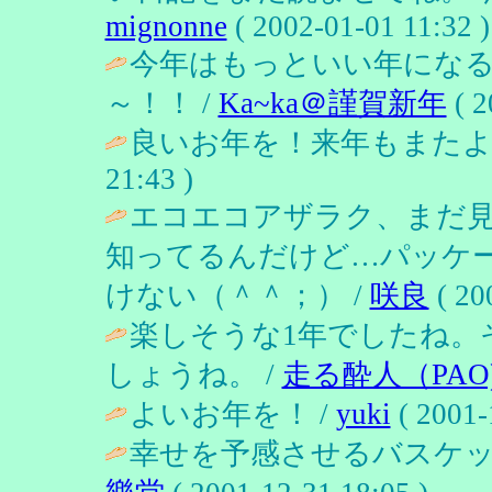
mignonne
( 2002-01-01 11:32 )
今年はもっといい年にな
～！！ /
Ka~ka＠謹賀新年
( 2
良いお年を！来年もまたよ
21:43 )
エコエコアザラク、まだ
知ってるんだけど…パッケ
けない（＾＾；） /
咲良
( 20
楽しそうな1年でしたね。
しょうね。 /
走る酔人（PAO
よいお年を！ /
yuki
( 2001-
幸せを予感させるバスケッ