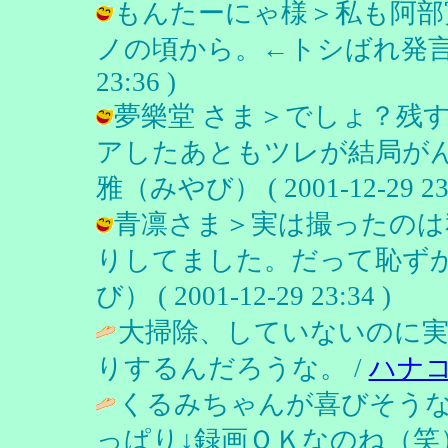
もんたーにゃ様＞私も阿部
ノの頃から。←トシばれ発言(笑) /
23:36 )
夢樂堂 さま＞でしょ？残
アしたあともツレが結局がん
雅（みやび） ( 2001-12-29 23:
青凛さま＞実は撮ったのは
りしてました。だって恥ずか
び） ( 2001-12-29 23:34 )
大掃除、していないのに
りするんだろうな。 /
ハナ
くるみちゃんが喜びそう
っぱり↓録画ＯＫなのね（笑）