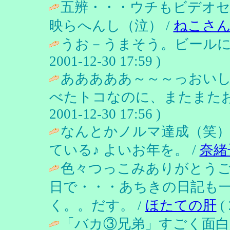
五辨・・・ウチもビデオ
映らへんし（泣） /
ねこさ
うお－うまそう。ビールに
2001-12-30 17:59 )
あああああ～～～っおい
べたトコなのに、またまた
2001-12-30 17:56 )
なんとかノルマ達成（笑）
ている♪ よいお年を。 /
奈緒
色々つっこみありがとう
日で・・・あちきの日記も
く。。だす。 /
ほたての肝
( 
「バカ③兄弟」すごく面白