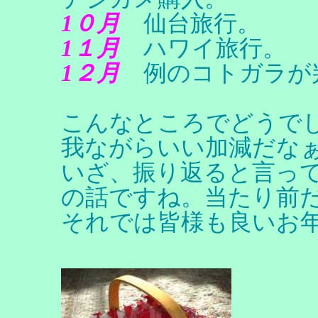
1０月
仙台旅行。
1１月
ハワイ旅行。
1２月
例のコトガラが
こんなところでどうで
我ながらいい加減だなぁ
いざ、振り返ると言っ
の話ですね。当たり前
それでは皆様も良いお