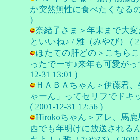
か突然無性に食べたくなるの。 / 雅
)
奈緒子さま＞年末まで大変
といいね♪ / 雅（みやび） ( 2001-
ほたての肝どの＞こちらこ
ったでーす♪来年も可愛がってやっ
12-31 13:01 )
ＨＡＢＡちゃん＞伊藤君、
ゃーん」ってセリフでドキッ
( 2001-12-31 12:56 )
Hirokoちゃん＞アレ、
西でも年明けに放送される
キよ！ / 雅（みやび） ( 2001-12