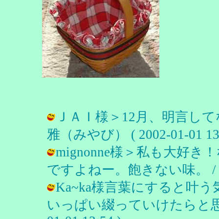
ＪＡＩ様＞12月、明言して
雅（みやび） ( 2002-01-01 13:
mignonne様＞私も大
ですよねー。飽きない味。 / 雅（みや
Ka~ka様言葉にすると叶
いっぱい綴っていけたらと思って