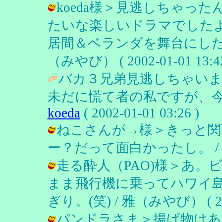
koeda様＞見逃しちゃっ
たいな楽しいドラマでした
居間＆ベランダを舞台にした
（みやび） ( 2002-01-01 13:42
バカ３兄弟見逃しちゃい
未だに慌て者の私ですが、今
koeda
( 2002-01-01 03:26 )
ねこさんが→様＞きっと関
ー？だって面白かったし。 / 雅（みや
走る酔人（PAO)様＞あ
まま飛行機に乗ってハワイ
ぎり。(笑) / 雅（みやび） ( 2001
パンドラさま＞揚げ物はあ