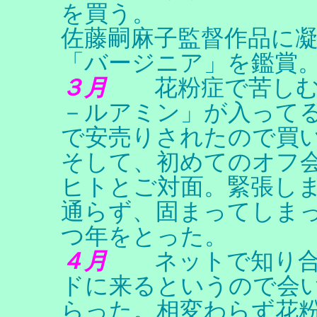
を買う。
佐藤嗣麻子監督作品に
「バージニア」を鑑賞
３月
花粉症で苦しむ。
－ルアミン」が入って
で安売りされたので買
そして、初めてのオフ
ヒトとご対面。緊張し
通らず、固まってしま
つ年をとった。
４月
ネットで知り合っ
ドに来るというので会
らった。相変わらず花