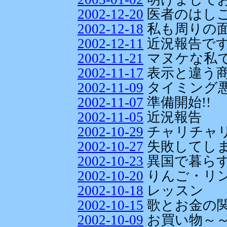
2002-12-20
医者のはし
2002-12-18
私も周りの
2002-12-11
近況報告で
2002-11-21
マヌケな私
2002-11-17
表示と違う
2002-11-09
タイミング悪い
2002-11-07
準備開始!!
2002-11-05
近況報告
2002-10-29
チャリチャ
2002-10-27
失敗してし
2002-10-23
異国で暮ら
2002-10-20
りんご・リ
2002-10-18
レッスン
2002-10-15
歌とお金の
2002-10-09
お買い物～～